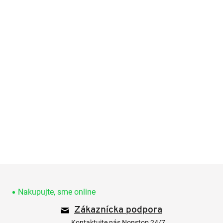
Z
á
p
Nakupujte, sme online
ä
Zákaznícka podpora
t
Kontaktujte nás Nonstop 24/7