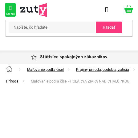
Prejsť
na
obsah
Hľadať
Státisíce spokojných zákazníkov
Maľovanie podľa čísel
Krajiny, príroda, obdobia, zátišia
Domov
Príroda
Maľovanie podľa čísel - POLÁRNA ŽIARA NAD CHALÚPKOU