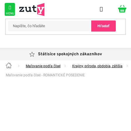
Prejsť
na
obsah
Hľadať
Státisíce spokojných zákazníkov
Maľovanie podľa čísel
Krajiny, príroda, obdobia, zátišia
Domov
Maľovanie podľa čísel - ROMANTICKÉ POSEDENIE