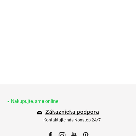
Z
á
p
Nakupujte, sme online
ä
Zákaznícka podpora
t
i
Kontaktujte nás Nonstop 24/7
e