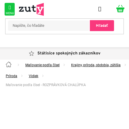
Prejsť
na
obsah
Hľadať
Státisíce spokojných zákazníkov
Maľovanie podľa čísel
Krajiny, príroda, obdobia, zátišia
Domov
Príroda
Vidiek
Maľovanie podľa čísel - ROZPRÁVKOVÁ CHALÚPKA