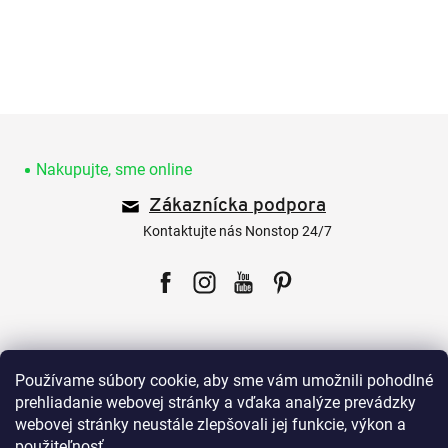
Z
á
p
Nakupujte, sme online
ä
Zákaznícka podpora
t
i
Kontaktujte nás Nonstop 24/7
e
Facebook
Instagram
YouTube
Pinterest
Používame súbory cookie, aby sme vám umožnili pohodlné
prehliadanie webovej stránky a vďaka analýze prevádzky
webovej stránky neustále zlepšovali jej funkcie, výkon a
Pre zákazníkov
použiteľnosť.