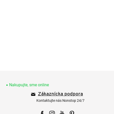
Z
á
p
Nakupujte, sme online
ä
Zákaznícka podpora
t
i
Kontaktujte nás Nonstop 24/7
e