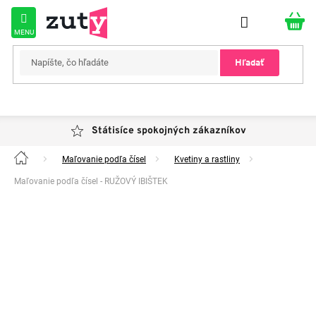
Prejsť
na
obsah
Hľadať
Státisíce spokojných zákazníkov
Maľovanie podľa čísel
Kvetiny a rastliny
Domov
Maľovanie podľa čísel - RUŽOVÝ IBIŠTEK