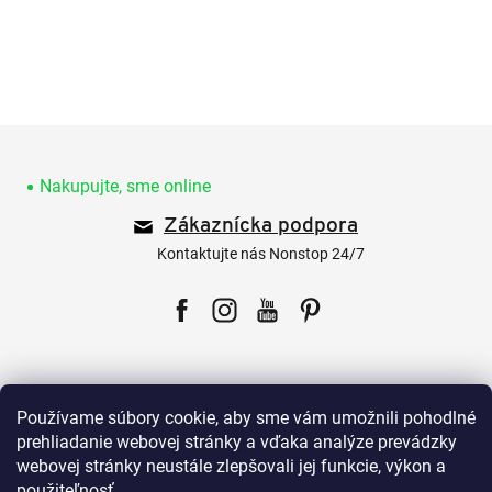
Z
á
p
Nakupujte, sme online
ä
Zákaznícka podpora
t
i
Kontaktujte nás Nonstop 24/7
e
Facebook
Instagram
YouTube
Pinterest
Používame súbory cookie, aby sme vám umožnili pohodlné
prehliadanie webovej stránky a vďaka analýze prevádzky
webovej stránky neustále zlepšovali jej funkcie, výkon a
Pre zákazníkov
použiteľnosť.