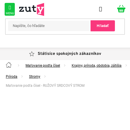
Prejsť
na
obsah
Hľadať
Státisíce spokojných zákazníkov
Maľovanie podľa čísel
Krajiny, príroda, obdobia, zátišia
Domov
Príroda
Stromy
Maľovanie podľa čísel - RUŽOVÝ SRDCOVÝ STROM