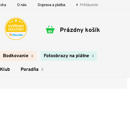
Prihlásenie
ávka
O nás
Doprava a platba
Kontakty
Prázdny košík
Nákupný
košík
Bodkovanie
Fotoobrazy na plátne
 Klub
Poradňa