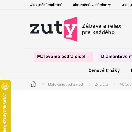
Prejsť
Ako začať maľovať
Ako začať tvoriť obrazy
Ako z
na
obsah
Maľovanie podľa čísel
Diamantové m
Cenové trháky
Maľovanie podľa čísel
Zvieratá
Maľovan
Domov