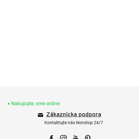
Z
á
p
Nakupujte, sme online
ä
Zákaznícka podpora
t
i
Kontaktujte nás Nonstop 24/7
e