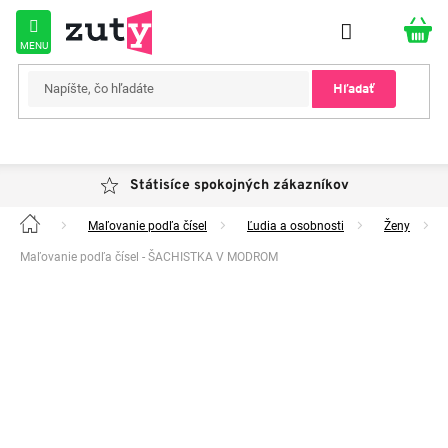
Prejsť
na
obsah
Hľadať
Státisíce spokojných zákazníkov
Maľovanie podľa čísel
Ľudia a osobnosti
Ženy
Domov
Maľovanie podľa čísel - ŠACHISTKA V MODROM