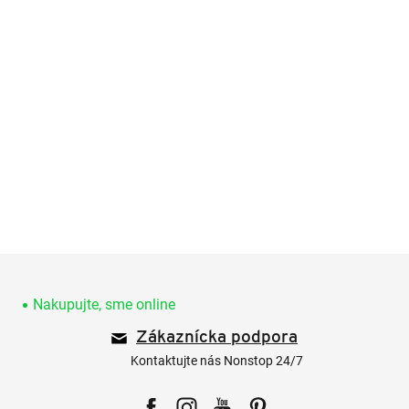
Z
á
p
Nakupujte, sme online
ä
Zákaznícka podpora
t
i
Kontaktujte nás Nonstop 24/7
e