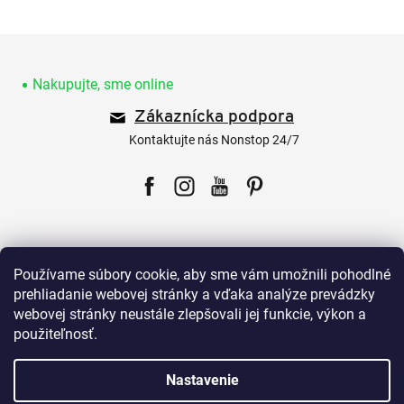
Z
á
p
Nakupujte, sme online
ä
Zákaznícka podpora
t
i
Kontaktujte nás Nonstop 24/7
e
Facebook
Instagram
YouTube
Pinterest
Používame súbory cookie, aby sme vám umožnili pohodlné
prehliadanie webovej stránky a vďaka analýze prevádzky
webovej stránky neustále zlepšovali jej funkcie, výkon a
Pre zákazníkov
použiteľnosť.
Všetko o nákupe
Nastavenie