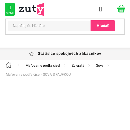
Prejsť
na
obsah
Hľadať
Státisíce spokojných zákazníkov
Maľovanie podľa čísel
Zvieratá
Sovy
Domov
Maľovanie podľa čísel - SOVA S FAJFKOU