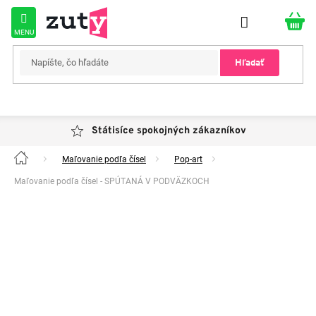
Prejsť
na
obsah
Hľadať
Státisíce spokojných zákazníkov
Maľovanie podľa čísel
Pop-art
Domov
Maľovanie podľa čísel - SPÚTANÁ V PODVÄZKOCH