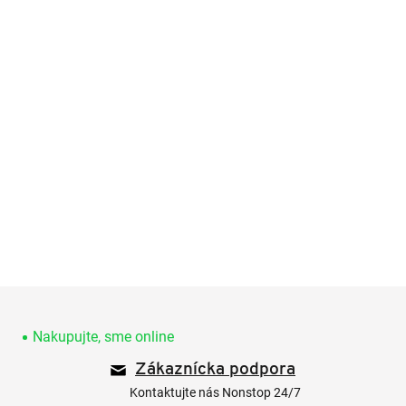
Z
á
p
Nakupujte, sme online
ä
Zákaznícka podpora
t
i
Kontaktujte nás Nonstop 24/7