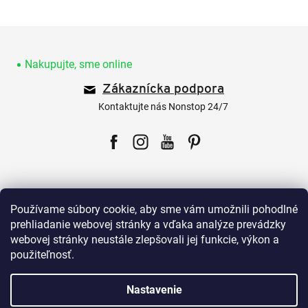
Z
á
p
Nakupujte, sme online
ä
Zákaznícka podpora
t
i
Kontaktujte nás Nonstop 24/7
e
Facebook
Instagram
YouTube
Pinterest
Používame súbory cookie, aby sme vám umožnili pohodlné
prehliadanie webovej stránky a vďaka analýze prevádzky
webovej stránky neustále zlepšovali jej funkcie, výkon a
Pre zákazníkov
použiteľnosť.
Všetko o nákupe
Nastavenie