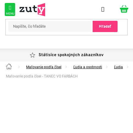
Prejsť
na
obsah
Hľadať
Státisíce spokojných zákazníkov
Maľovanie podľa čísel
Ľudia a osobnosti
Ľudia
Domov
Maľovanie podľa čísel - TANEC VO FARBÁCH