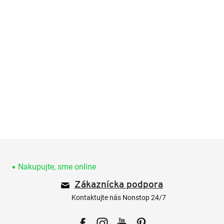
Z
á
p
Nakupujte, sme online
ä
Zákaznícka podpora
t
i
Kontaktujte nás Nonstop 24/7
e