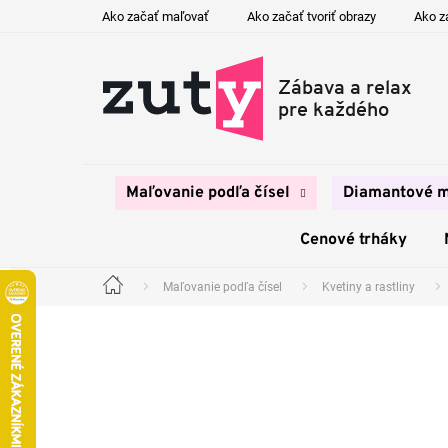
Prejsť
Ako začať maľovať
Ako začať tvoriť obrazy
Ako z
na
obsah
Maľovanie podľa čísel
Diamantové m
Cenové trháky
Maľovanie podľa čísel
Kvetiny a rastliny
Domov