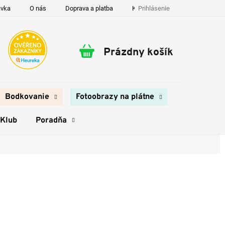
Prihlásenie
ávka
O nás
Doprava a platba
Kontakty
Prázdny košík
Nákupný
košík
Bodkovanie
Fotoobrazy na plátne
 Klub
Poradňa