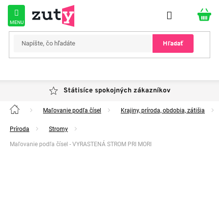
Prejsť
na
obsah
Hľadať
Státisíce spokojných zákazníkov
Maľovanie podľa čísel
Krajiny, príroda, obdobia, zátišia
Domov
Príroda
Stromy
Maľovanie podľa čísel - VYRASTENÁ STROM PRI MORI