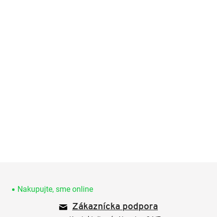
Z
á
p
Nakupujte, sme online
ä
Zákaznícka podpora
t