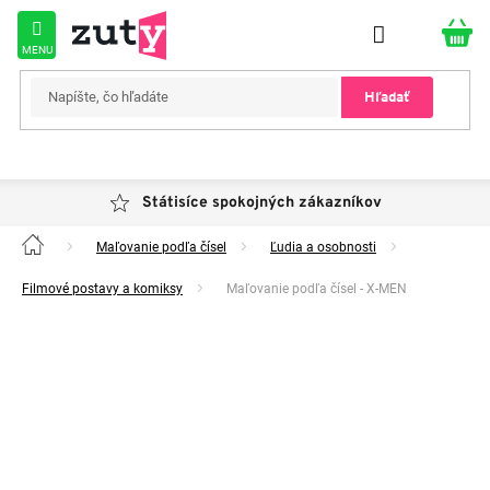
Prejsť
na
obsah
Hľadať
Státisíce spokojných zákazníkov
Maľovanie podľa čísel
Ľudia a osobnosti
Domov
Filmové postavy a komiksy
Maľovanie podľa čísel - X-MEN