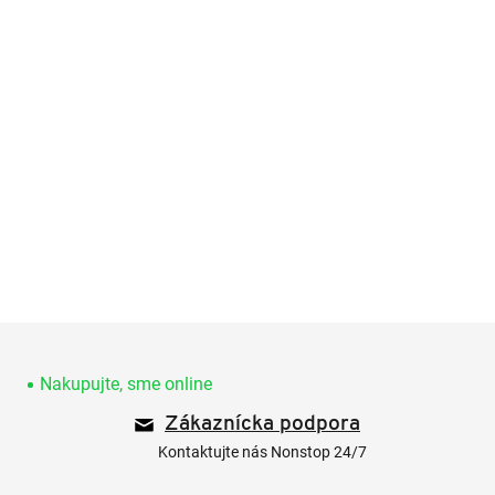
Z
á
p
Nakupujte, sme online
ä
Zákaznícka podpora
t
i
Kontaktujte nás Nonstop 24/7
e