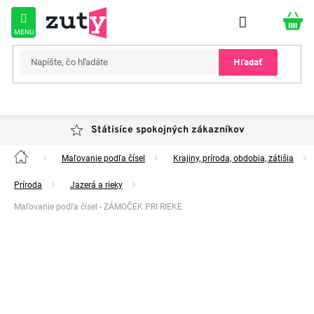
Prejsť
na
obsah
Hľadať
Státisíce spokojných zákazníkov
Maľovanie podľa čísel
Krajiny, príroda, obdobia, zátišia
Domov
Príroda
Jazerá a rieky
Maľovanie podľa čísel - ZÁMOČEK PRI RIEKE