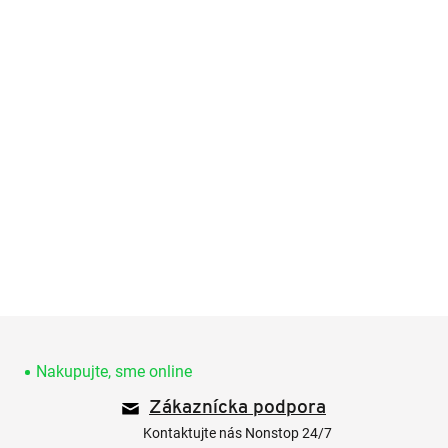
Z
á
p
Nakupujte, sme online
ä
Zákaznícka podpora
t
i
Kontaktujte nás Nonstop 24/7