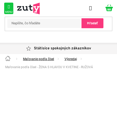
Prejsť
na
obsah
Hľadať
Státisíce spokojných zákazníkov
Maľovanie podľa čísel
Výpredaj
Domov
Maľovanie podľa čísel - ŽENA S HLAVOU V KVETINE - RUŽOVÁ