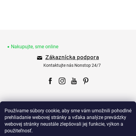
Z
á
p
Nakupujte, sme online
ä
Zákaznícka podpora
t
i
Kontaktujte nás Nonstop 24/7
e
Facebook
Instagram
YouTube
Pinterest
Používame súbory cookie, aby sme vám umožnili pohodlné
prehliadanie webovej stránky a vďaka analýze prevádzky
webovej stránky neustále zlepšovali jej funkcie, výkon a
Pre zákazníkov
použiteľnosť.