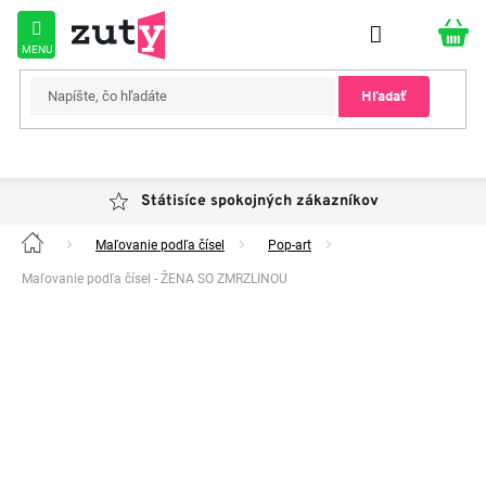
Prejsť
na
obsah
Hľadať
Státisíce spokojných zákazníkov
Maľovanie podľa čísel
Pop-art
Domov
Maľovanie podľa čísel - ŽENA SO ZMRZLINOU