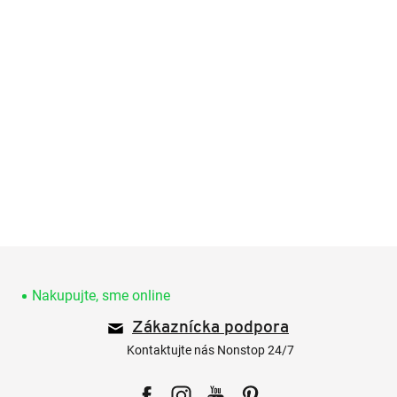
Z
á
p
Nakupujte, sme online
ä
Zákaznícka podpora
t
i
Kontaktujte nás Nonstop 24/7
e