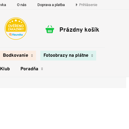
Prihlásenie
ávka
O nás
Doprava a platba
Kontakty
Prázdny košík
Nákupný
košík
Bodkovanie
Fotoobrazy na plátne
 Klub
Poradňa