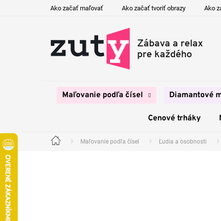
Prejsť
Ako začať maľovať
Ako začať tvoriť obrazy
Ako z
na
obsah
Maľovanie podľa čísel
Diamantové m
Cenové trháky
Maľovanie podľa čísel
Ľudia a osobnosti
Domov