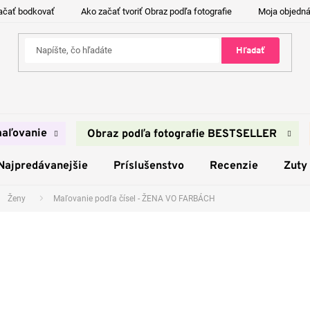
ačať bodkovať
Ako začať tvoriť Obraz podľa fotografie
Moja objedn
Hľadať
aľovanie
Obraz podľa fotografie BESTSELLER
Najpredávanejšie
Príslušenstvo
Recenzie
Zuty
Ženy
Maľovanie podľa čísel - ŽENA VO FARBÁCH