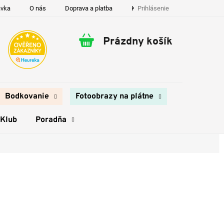
Prihlásenie
ávka
O nás
Doprava a platba
Kontakty
Prázdny košík
Nákupný
košík
Bodkovanie
Fotoobrazy na plátne
 Klub
Poradňa