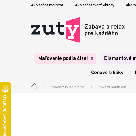
Prejsť
Ako začať maľovať
Ako začať tvoriť obrazy
Ako z
na
obsah
Maľovanie podľa čísel
Diamantové m
Cenové trháky
Fotoobrazy na plátne
Howard Robinson
Domov