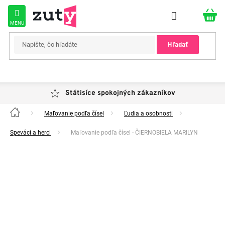
Prejsť
na
obsah
Hľadať
Státisíce spokojných zákazníkov
Maľovanie podľa čísel
Ľudia a osobnosti
Domov
Speváci a herci
Maľovanie podľa čísel - ČIERNOBIELA MARILYN