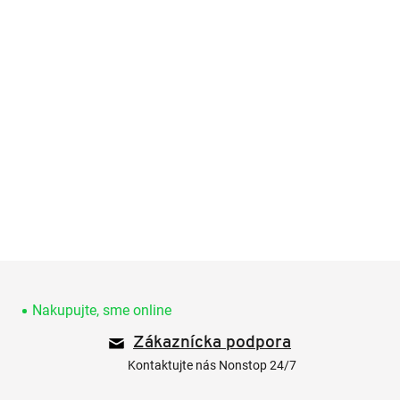
Z
á
p
Nakupujte, sme online
ä
Zákaznícka podpora
t
i
Kontaktujte nás Nonstop 24/7
e