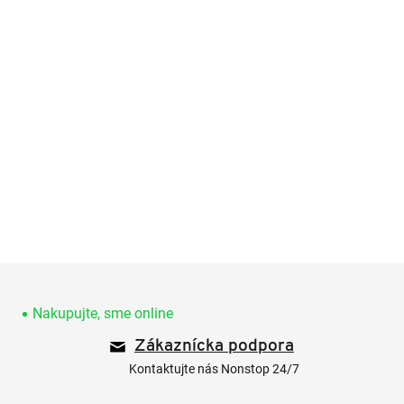
Z
á
p
Nakupujte, sme online
ä
Zákaznícka podpora
t
i
Kontaktujte nás Nonstop 24/7
e