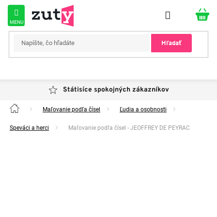
Prejsť
na
obsah
Hľadať
Státisíce spokojných zákazníkov
Maľovanie podľa čísel
Ľudia a osobnosti
Domov
Speváci a herci
Maľovanie podľa čísel - JEOFFREY DE PEYRAC