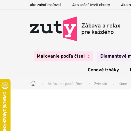
Prejsť
Ako začať maľovať
Ako začať tvoriť obrazy
Ako z
na
obsah
Maľovanie podľa čísel
Diamantové m
Cenové trháky
Maľovanie podľa čísel
Zvieratá
Kone
Domov