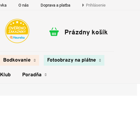
Prihlásenie
ávka
O nás
Doprava a platba
Kontakty
Prázdny košík
Nákupný
košík
Bodkovanie
Fotoobrazy na plátne
 Klub
Poradňa