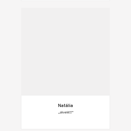
Natália
„skvelé!!!“