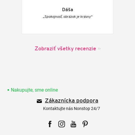
Dáša
„Spokojnosť, obrázok je krásny“
Zobraziť všetky recenzie
Z
á
p
Nakupujte, sme online
ä
Zákaznícka podpora
t
i
Kontaktujte nás Nonstop 24/7
e
Facebook
Instagram
YouTube
Pinterest