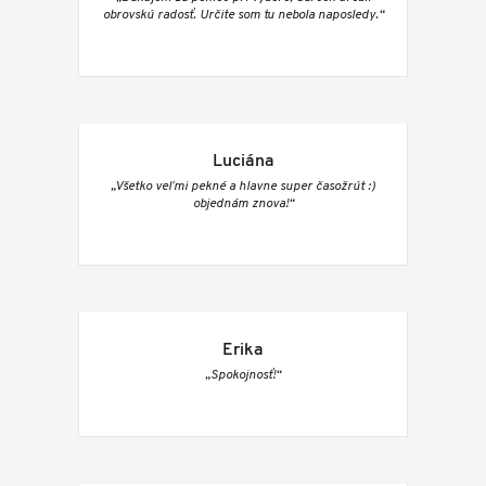
obrovskú radosť. Určite som tu nebola naposledy.“
Luciána
„Všetko veľmi pekné a hlavne super časožrút :)
objednám znova!“
Erika
„Spokojnosť!“