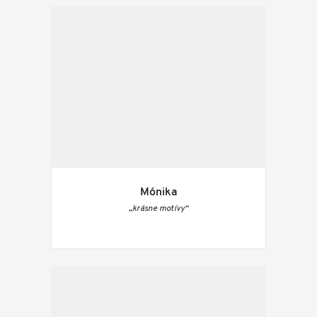
Mónika
„krásne motívy“