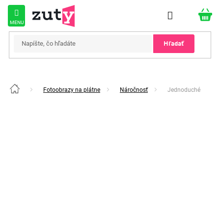
Prejsť
na
obsah
Hľadať
Fotoobrazy na plátne
Náročnosť
Jednoduché
Domov