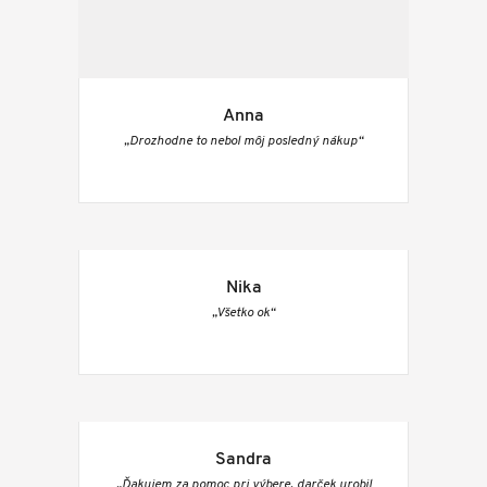
Anna
„Drozhodne to nebol môj posledný nákup“
Nika
„Všetko ok“
Sandra
„Ďakujem za pomoc pri výbere, darček urobil