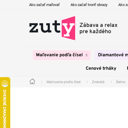
Prejsť
Ako začať maľovať
Ako začať tvoriť obrazy
Ako z
na
obsah
Maľovanie podľa čísel
Diamantové m
Cenové trháky
Maľovanie podľa čísel
Zvieratá
Šelmy
Domov