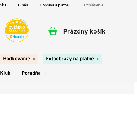
Prihlásenie
ávka
O nás
Doprava a platba
Kontakty
Prázdny košík
Nákupný
košík
Bodkovanie
Fotoobrazy na plátne
 Klub
Poradňa