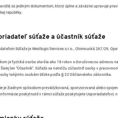
ravidlá sú jediným dokumentom, ktorý úplne a záväzne upravuje prav
kej republiky.
riadateľ súťaže a účastník súťaže
dateľom Súťaže je Westlogic Services s.r.o., Olomoucká 267/29, Opav
kom je fyzická osoba staršia ako 18 rokov s doručovacou adresou na 
 Ďalej len "Účastník". Súťaže sa nemôžu zúčastniť osoby v pracovn
osoby takýmto osobám blízke podľa § 22 Občianskeho zákonníka.
ie je žiadnym spôsobom prevádzkovaná, sponzorovaná alebo spojená
 Informácie poskytnuté v rámci súťaže poskytujete Usporiadateľovi, n