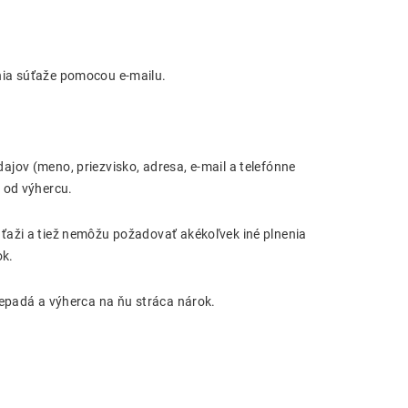
nia súťaže pomocou e-mailu.
jov (meno, priezvisko, adresa, e-mail a telefónne
 od výhercu.
ťaži a tiež nemôžu požadovať akékoľvek iné plnenia
ok.
repadá a výherca na ňu stráca nárok.