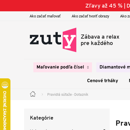
Prejsť
Zľavy až 45 % |
na
obsah
Ako začať maľovať
Ako začať tvoriť obrazy
Ako z
Maľovanie podľa čísel
Diamantové m
Cenové trháky
Pravidlá súťaže - Dotazník
Domov
B
o
Preskočiť
č
Kategórie
kategórie
n
Prav
ý