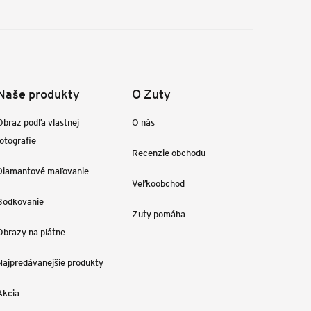
Naše produkty
O Zuty
Obraz podľa vlastnej
O nás
fotografie
Recenzie obchodu
Diamantové maľovanie
Veľkoobchod
Bodkovanie
Zuty pomáha
Obrazy na plátne
Najpredávanejšie produkty
Akcia