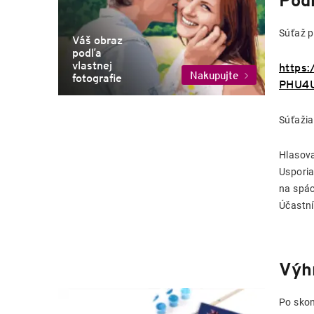
Pod
Súťaž p
Váš obraz
podľa
vlastnej
https
Nakupujte
fotografie
PHU4U
Súťažia
Hlasova
Usporia
na spác
Účastní
Výh
Po skon