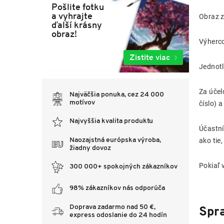
Pošlite fotku
a vyhrajte
Obraz z
ďalší krásny
obraz!
Výherco
Zistite viac
Jednotl
Za účel
Najväčšia ponuka, cez 24 000
motívov
číslo) 
Najvyššia kvalita produktu
Účastní
Naozajstná európska výroba,
ako tie
žiadny dovoz
Pokiaľ 
300 000+ spokojných zákazníkov
98% zákazníkov nás odporúča
Doprava zadarmo nad 50 €,
Spr
express odoslanie do 24 hodín