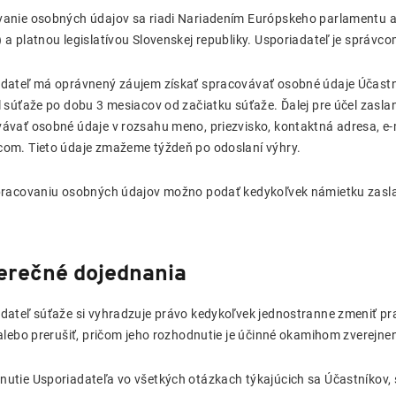
anie osobných údajov sa riadi Nariadením Európskeho parlamentu a 
 a platnou legislatívou Slovenskej republiky. Usporiadateľ je správc
dateľ má oprávnený záujem získať spracovávať osobné údaje Účastn
l súťaže po dobu 3 mesiacov od začiatku súťaže. Ďalej pre účel zasl
ávať osobné údaje v rozsahu meno, priezvisko, kontaktná adresa, e-m
om. Tieto údaje zmažeme týždeň po odoslaní výhry.
pracovaniu osobných údajov možno podať kedykoľvek námietku zaslan
erečné dojednania
dateľ súťaže si vyhradzuje právo kedykoľvek jednostranne zmeniť pr
 alebo prerušiť, pričom jeho rozhodnutie je účinné okamihom zverejnen
utie Usporiadateľa vo všetkých otázkach týkajúcich sa Účastníkov, s