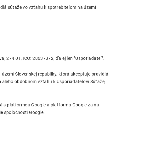
idlá súťaže vo vzťahu k spotrebiteľom na území
a, 274 01, IČO: 28637372, ďalej len "Usporiadateľ".
území Slovenskej republiky, ktorá akceptuje pravidlá
om alebo obdobnom vzťahu k Usporiadateľovi Súťaže,
 s platformou Google a platforma Google za ňu
ie spoločnosti Google.