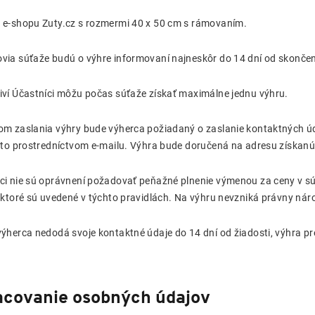
 e-shopu Zuty.cz s rozmermi 40 x 50 cm s rámovaním.
via súťaže budú o výhre informovaní najneskôr do 14 dní od skonče
iví Účastníci môžu počas súťaže získať maximálne jednu výhru.
om zaslania výhry bude výherca požiadaný o zaslanie kontaktných úda
a to prostredníctvom e-mailu. Výhra bude doručená na adresu získanú
ci nie sú oprávnení požadovať peňažné plnenie výmenou za ceny v sú
, ktoré sú uvedené v týchto pravidlách. Na výhru nevzniká právny nár
výherca nedodá svoje kontaktné údaje do 14 dní od žiadosti, výhra p
acovanie osobných údajov