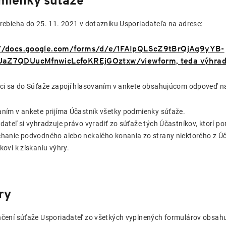
mienky súťaže
rebieha do 25. 11. 2021 v dotazníku Usporiadateľa na adrese:
://docs.google.com/forms/d/e/1FAIpQLScZ9tBrQjAg9yYB-
aZ7QDUucMfnwicLcfoKREjGOztxw/viewform, teda výhradne
ci sa do Súťaže zapojí hlasovaním v ankete obsahujúcom odpoveď na
ním v ankete prijíma Účastník všetky podmienky súťaže.
dateľ si vyhradzuje právo vyradiť zo súťaže tých Účastníkov, ktorí po
hanie podvodného alebo nekalého konania zo strany niektorého z Úč
kovi k získaniu výhry.
ry
čení súťaže Usporiadateľ zo všetkých vyplnených formulárov obsahuj