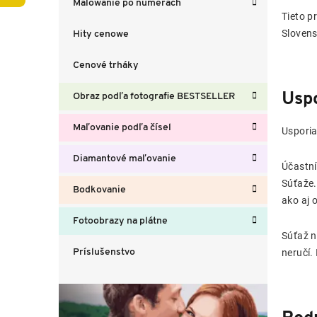
Malowanie po numerach
p
Tieto p
a
Slovens
Hity cenowe
n
e
Cenové trháky
l
Uspo
Obraz podľa fotografie BESTSELLER
Maľovanie podľa čísel
Usporia
Diamantové maľovanie
Účastní
Súťaže.
Bodkovanie
ako aj 
Fotoobrazy na plátne
Súťaž n
Príslušenstvo
neručí.