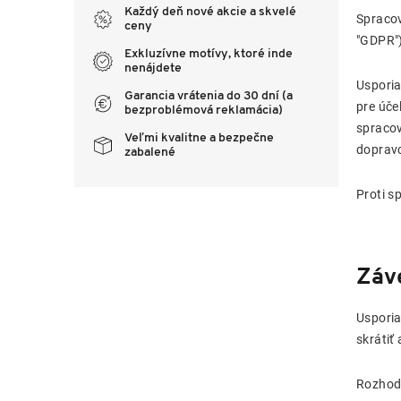
Každý deň nové akcie a skvelé
Spracov
ceny
"GDPR")
Exkluzívne motívy, ktoré inde
nenájdete
Usporia
Garancia vrátenia do 30 dní (a
pre úče
bezproblémová reklamácia)
spracov
Veľmi kvalitne a bezpečne
dopravc
zabalené
Proti s
Záv
Usporia
skrátiť
Rozhodn