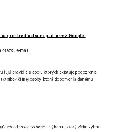
 prostredníctvom platformy Google.
 otázku e-mail.
rušujú pravidlá alebo u ktorých existuje podozrenie
astníkov či inej osoby, ktorá dopomohla danému
úcich odpoveď vyberie 1 výhercu, ktorý získa výhru: