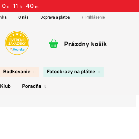
0
:
11
:
40
d
h
m
Prihlásenie
ávka
O nás
Doprava a platba
Kontakty
Prázdny košík
Nákupný
košík
Bodkovanie
Fotoobrazy na plátne
 Klub
Poradňa