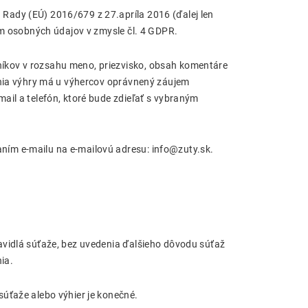
Rady (EÚ) 2016/679 z 27.apríla 2016 (ďalej len
om osobných údajov v zmysle čl. 4 GDPR.
íkov v rozsahu meno, priezvisko, obsah komentáre
ania výhry má u výhercov oprávnený záujem
ail a telefón, ktoré bude zdieľať s vybraným
ím e-mailu na e-mailovú adresu: info@zuty.sk.
avidlá súťaže, bez uvedenia ďalšieho dôvodu súťaž
ia.
úťaže alebo výhier je konečné.