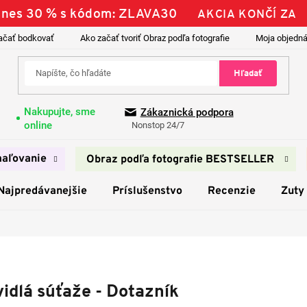
 Dnes 30 % s kódom: ZLAVA30
AKCIA KONČÍ ZA
ačať bodkovať
Ako začať tvoriť Obraz podľa fotografie
Moja objedn
Hľadať
Nakupujte, sme
Zákaznická podpora
online
Nonstop 24/7
aľovanie
Obraz podľa fotografie BESTSELLER
Najpredávanejšie
Príslušenstvo
Recenzie
Zuty
idlá súťaže - Dotazník