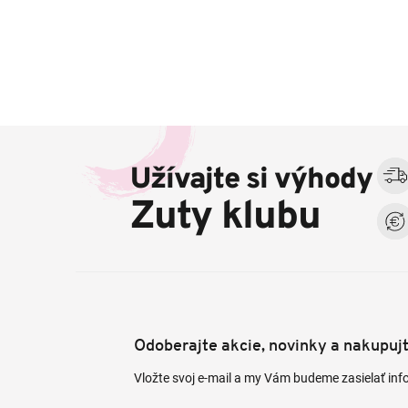
Z
á
Užívajte si výhody
p
ä
Zuty klubu
t
i
e
Odoberajte akcie, novinky a nakupuj
Vložte svoj e-mail a my Vám budeme zasielať in