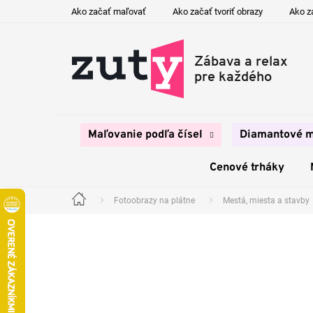
Prejsť
Ako začať maľovať
Ako začať tvoriť obrazy
Ako z
na
obsah
Maľovanie podľa čísel
Diamantové m
Cenové trháky
Fotoobrazy na plátne
Mestá, miesta a stavby
Domov