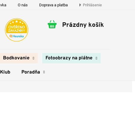
Prihlásenie
ávka
O nás
Doprava a platba
Kontakty
Prázdny košík
Nákupný
košík
Bodkovanie
Fotoobrazy na plátne
 Klub
Poradňa