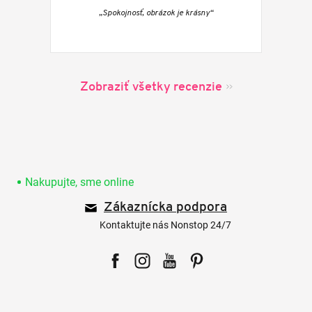
„Spokojnosť, obrázok je krásny“
Zobraziť všetky recenzie
Z
á
p
Nakupujte, sme online
ä
Zákaznícka podpora
t
i
Kontaktujte nás Nonstop 24/7
e
Facebook
Instagram
YouTube
Pinterest