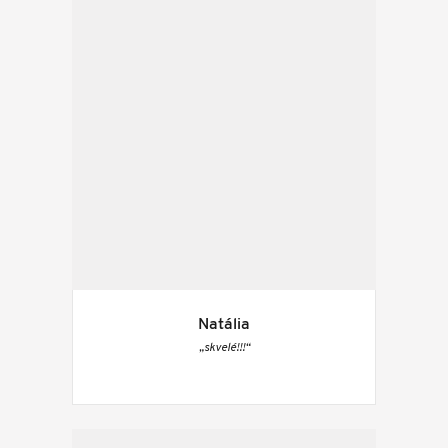
Natália
„skvelé!!!“