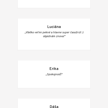
Luciána
„Všetko veľmi pekné a hlavne super časožrút :)
objednám znova!“
Erika
„Spokojnosť!“
Dáša