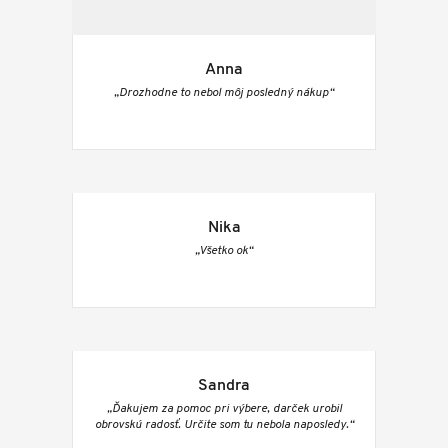
Anna
„Drozhodne to nebol môj posledný nákup“
Nika
„Všetko ok“
Sandra
„Ďakujem za pomoc pri výbere, darček urobil
obrovskú radosť. Určite som tu nebola naposledy.“