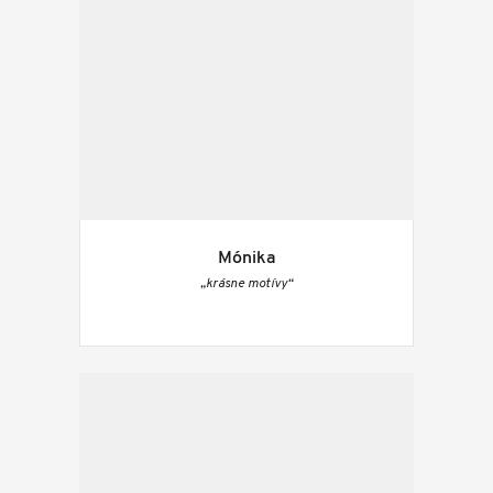
Mónika
„krásne motívy“