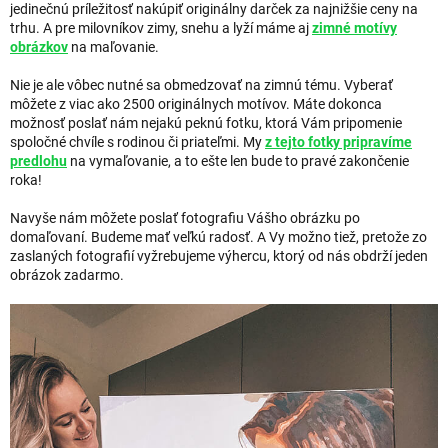
jedinečnú príležitosť nakúpiť originálny darček za najnižšie ceny na
trhu. A pre milovníkov zimy, snehu a lyží máme aj
zimné motívy
obrázkov
na maľovanie.
Nie je ale vôbec nutné sa obmedzovať na zimnú tému. Vyberať
môžete z viac ako 2500 originálnych motívov. Máte dokonca
možnosť poslať nám nejakú peknú fotku, ktorá Vám pripomenie
spoločné chvíle s rodinou či priateľmi. My
z tejto fotky pripravíme
predlohu
na vymaľovanie, a to ešte len bude to pravé zakončenie
roka!
Navyše nám môžete poslať fotografiu Vášho obrázku po
domaľovaní. Budeme mať veľkú radosť. A Vy možno tiež, pretože zo
zaslaných fotografií vyžrebujeme výhercu, ktorý od nás obdrží jeden
obrázok zadarmo.