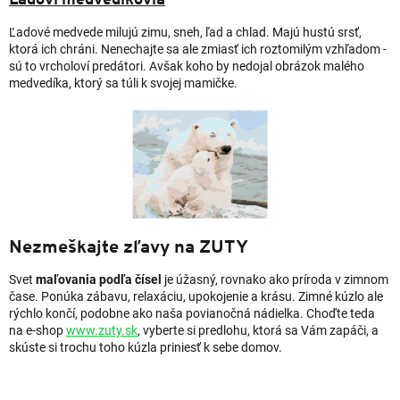
Ľadové medvede milujú zimu, sneh, ľad a chlad. Majú hustú srsť,
ktorá ich chráni. Nenechajte sa ale zmiasť ich roztomilým vzhľadom -
sú to vrcholoví predátori. Avšak koho by nedojal obrázok malého
medvedíka, ktorý sa túli k svojej mamičke.
Nezmeškajte zľavy na ZUTY
Svet
maľovania podľa čísel
je úžasný, rovnako ako príroda v zimnom
čase. Ponúka zábavu, relaxáciu, upokojenie a krásu. Zimné kúzlo ale
rýchlo končí, podobne ako naša povianočná nádielka. Choďte teda
na e-shop
www.zuty.sk
, vyberte si predlohu, ktorá sa Vám zapáči, a
skúste si trochu toho kúzla priniesť k sebe domov.