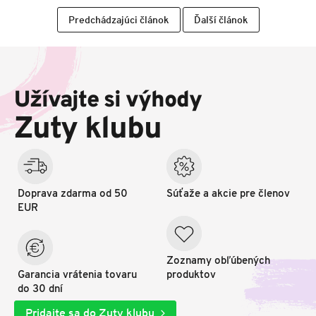
Predchádzajúci článok
Ďalší článok
Z
á
p
Užívajte si výhody
ä
t
Zuty klubu
i
e
Doprava zdarma od 50
Súťaže a akcie pre členov
EUR
Zoznamy obľúbených
Garancia vrátenia tovaru
produktov
do 30 dní
Pridajte sa do Zuty klubu