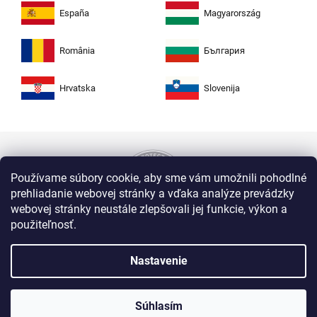
España
Magyarország
România
България
Hrvatska
Slovenija
Používame súbory cookie, aby sme vám umožnili pohodlné
prehliadanie webovej stránky a vďaka analýze prevádzky
webovej stránky neustále zlepšovali jej funkcie, výkon a
použiteľnosť.
Nakupujte na Zuty bezpečne a bez obáv. Vďaka
protokolu HTTPS sú vaše citlivé dáta v úplnom
Nastavenie
bezpečí, všetky informácie medzi prehliadačom
a serverom sa prenášajú v zašifrovanej podobe.
Súhlasím
Zuty, Westlogic Slovakia s. r. o., Gajova 4, Bratislava, 811 09