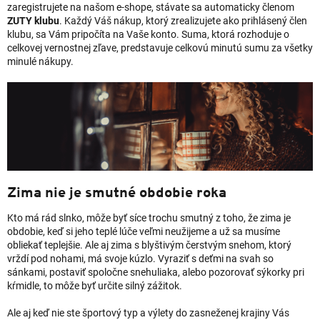
zaregistrujete na našom e-shope, stávate sa automaticky členom
ZUTY klubu
. Každý Váš nákup, ktorý zrealizujete ako prihlásený člen
klubu, sa Vám pripočíta na Vaše konto. Suma, ktorá rozhoduje o
celkovej vernostnej zľave, predstavuje celkovú minutú sumu za všetky
minulé nákupy.
Zima nie je smutné obdobie roka
Kto má rád slnko, môže byť síce trochu smutný z toho, že zima je
obdobie, keď si jeho teplé lúče veľmi neužijeme a už sa musíme
obliekať teplejšie. Ale aj zima s blyštivým čerstvým snehom, ktorý
vrždí pod nohami, má svoje kúzlo. Vyraziť s deťmi na svah so
sánkami, postaviť spoločne snehuliaka, alebo pozorovať sýkorky pri
kŕmidle, to môže byť určite silný zážitok.
Ale aj keď nie ste športový typ a výlety do zasneženej krajiny Vás