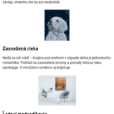
záveja, smiechu ste sa asi neubránili.
Zasnežená rieka
Nedá sa nič robiť – krajina pod snehom v západe slnka je jednoducho
romantika. Pohľad na zasnežené stromy a pomaly tečúcu rieku
upokojuje. A množstvo umelcov aj inšpiruje.
Ľadoví medvedíkovia