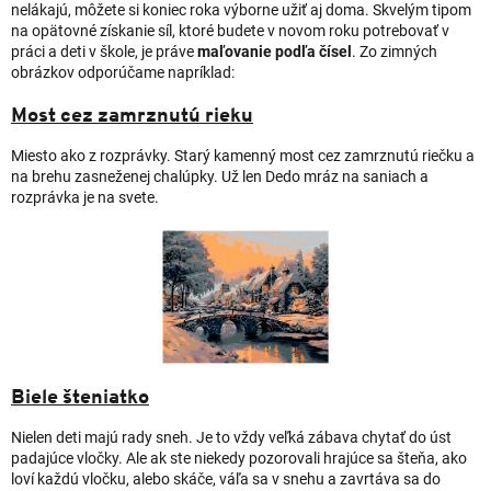
nelákajú, môžete si koniec roka výborne užiť aj doma. Skvelým tipom
na opätovné získanie síl, ktoré budete v novom roku potrebovať v
práci a deti v škole, je práve
maľovanie podľa čísel
. Zo zimných
obrázkov odporúčame napríklad:
Most cez zamrznutú rieku
Miesto ako z rozprávky. Starý kamenný most cez zamrznutú riečku a
na brehu zasneženej chalúpky. Už len Dedo mráz na saniach a
rozprávka je na svete.
Biele šteniatko
Nielen deti majú rady sneh. Je to vždy veľká zábava chytať do úst
padajúce vločky. Ale ak ste niekedy pozorovali hrajúce sa šteňa, ako
loví každú vločku, alebo skáče, váľa sa v snehu a zavrtáva sa do