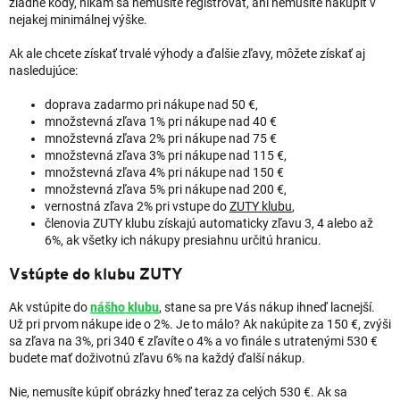
žiadne kódy, nikam sa nemusíte registrovať, ani nemusíte nakúpiť v
nejakej minimálnej výške.
Ak ale chcete získať trvalé výhody a ďalšie zľavy, môžete získať aj
nasledujúce:
doprava zadarmo pri nákupe nad 50 €,
množstevná zľava 1% pri nákupe nad 40 €
množstevná zľava 2% pri nákupe nad 75 €
množstevná zľava 3% pri nákupe nad 115 €,
množstevná zľava 4% pri nákupe nad 150 €
množstevná zľava 5% pri nákupe nad 200 €,
vernostná zľava 2% pri vstupe do
ZUTY klubu
,
členovia ZUTY klubu získajú automaticky zľavu 3, 4 alebo až
6%, ak všetky ich nákupy presiahnu určitú hranicu.
Vstúpte do klubu ZUTY
Ak vstúpite do
nášho klubu
, stane sa pre Vás nákup ihneď lacnejší.
Už pri prvom nákupe ide o 2%. Je to málo? Ak nakúpite za 150 €, zvýši
sa zľava na 3%, pri 340 € zľavíte o 4% a vo finále s utratenými 530 €
budete mať doživotnú zľavu 6% na každý ďalší nákup.
Nie, nemusíte kúpiť obrázky hneď teraz za celých 530 €. Ak sa