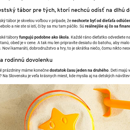
stský tábor pre tých, ktorí nechcú odísť na dlhú 
ký tábor je skvelou voľbou v prípade, že
nechcete byť od dieťaťa odlúče
ebolo a nie ste si istí, či by sa mu tam páčilo. Sú
reálnejšie aj čo sa financ
ské tábory
fungujú podobne ako škola
. Každé ráno dieťatko odvediete n
anú, obed je v cene. A tak mu len pripravíte desiatu do batohu, aby malo 
. Noví kamaráti, dobrodružstvo a hry, to je skrátka niečo, čomu nikto neo
a rodinnú dovolenku
né prázdniny máme konečne
dostatok času jeden na druhého
. Deti majú 
? Na Slovensku je veľa krásnych miest, kde myslia aj na detských návštevn