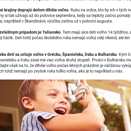
é krajiny doprajú deťom dlhšie voľno
. Ruku na srdce, kto by ich v tých 
y si tak užívajú až do polovice septembra, kedy sa teploty začnú pomaly v
, napríklad v Škandinávii, výučba začína už v polovici augusta.
zvláštnym prípadom je Taliansko
. Tam majú síce deti voľno 14 týždňov, 
 háčik. Deti totiž počas školského roka nemajú voľný celý víkend, ale le
eku detí sa určuje voľno v Grécku, Španielsku, Írsku a Bulharsku
. Kým G
Španielsku a Írsku zase má viac voľna druhý stupeň. Prváci v Bulharsku ma
ajte však na to, že dlhšie voľno počas letných prázdnin je väčšinou vykú
h totiž nemajú po zvyšok roka toľko voľna, ako je to napríklad u nás.