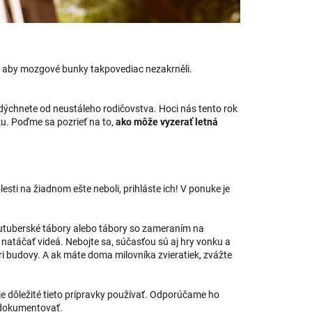
, aby mozgové bunky takpovediac nezakrněli.
ddýchnete od neustáleho rodičovstva. Hoci nás tento rok
ku. Poďme sa pozrieť na to,
ako môže vyzerať letná
esti na žiadnom ešte neboli, prihláste ich! V ponuke je
outuberské tábory alebo tábory so zameraním na
a natáčať videá. Nebojte sa, súčasťou sú aj hry vonku a
ri budovy. A ak máte doma milovníka zvieratiek, zvážte
e je dôležité tieto prípravky používať. Odporúčame ho
o dokumentovať.