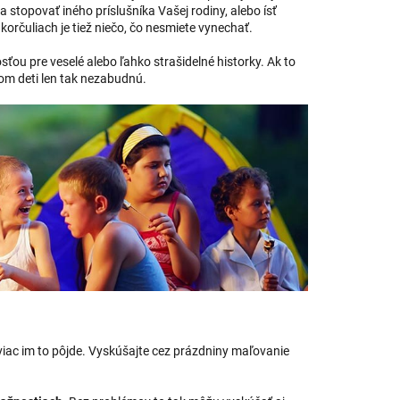
 stopovať iného príslušníka Vašej rodiny, alebo ísť
 korčuliach je tiež niečo, čo nesmiete vynechať.
tosťou pre veselé alebo ľahko strašidelné historky. Ak to
bom deti len tak nezabudnú.
o viac im to pôjde. Vyskúšajte cez prázdniny maľovanie