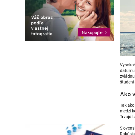
Váš obraz
podľa
vlastnej
Nakupujte
fotografie
Vysokoš
datumu.
zvládnu 
študent
Ako v
Tak ako 
medzi k
Trvajú 
Slovens
Rakúsku 