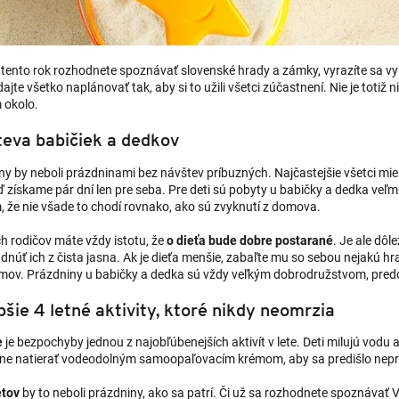
a tento rok rozhodnete spoznávať slovenské hrady a zámky, vyrazíte sa vy
jte všetko naplánovať tak, aby si to užili všetci zúčastnení. Nie je totiž 
 okolo.
eva babičiek a dedkov
y by neboli prázdninami bez návštev príbuzných. Najčastejšie všetci mier
 získame pár dní len pre seba. Pre deti sú pobyty u babičky a dedka veľm
, že nie všade to chodí rovnako, ako sú zvyknutí z domova.
h rodičov máte vždy istotu, že
o dieťa bude dobre postarané
. Je ale dô
núť ich z čista jasna. Ak je dieťa menšie, zabaľte mu so sebou nejakú hr
mov. Prázdniny u babičky a dedka sú vždy veľkým dobrodružstvom, predo
pšie 4 letné aktivity, ktoré nikdy neomrzia
e
je bezpochyby jednou z najobľúbenejších aktivít v lete. Deti milujú vodu
lne natierať vodeodolným samoopaľovacím krémom, aby sa predišlo nep
etov
by to neboli prázdniny, ako sa patrí. Či už sa rozhodnete spoznávať Va