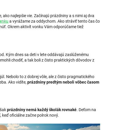
 ako najlepšie vie. Začínajú prázdniny a s nimi aj dva
lenku
a vyrážame za oddychom. Ako stráviť tento čas čo
iknúť. Okrem aktivít vonku Vám odporúčame tiež
d. Kým dnes sa deti v lete oddávajú zaslúženému
emohli chodiť, a tak boli z čisto praktických dôvodov z
úl. Nebolo to z dobrej vôle, ale z čisto pragmatického
eba. Ako vidíte,
prázdniny predtým neboli vôbec časom
však
prázdniny nemá každý školák rovnaké
. Deťom na
 keď oficiálne začne polrok nový.