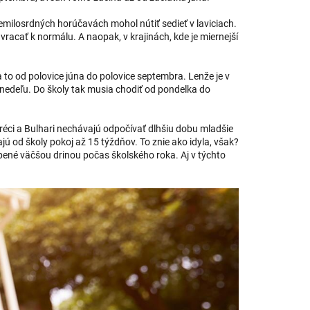
nemilosrdných horúčavách mohol nútiť sedieť v laviciach.
racať k normálu. A naopak, v krajinách, kde je miernejší
a to od polovice júna do polovice septembra. Lenže je v
n nedeľu. Do školy tak musia chodiť od pondelka do
réci a Bulhari nechávajú odpočívať dlhšiu dobu mladšie
jú od školy pokoj až 15 týždňov. To znie ako idyla, však?
pené väčšou drinou počas školského roka. Aj v týchto