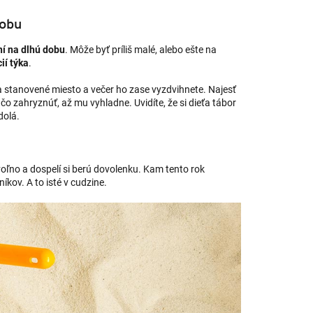
dobu
ní na dlhú dobu
. Môže byť príliš malé, alebo ešte na
ií týka
.
a stanovené miesto a večer ho zase vyzdvihnete. Najesť
čo zahryznúť, až mu vyhladne. Uvidíte, že si dieťa tábor
dolá.
voľno a dospelí si berú dovolenku. Kam tento rok
íkov. A to isté v cudzine.