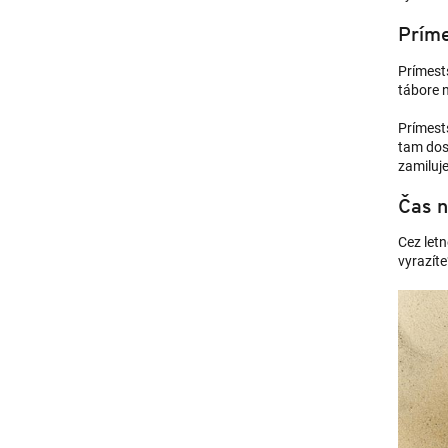
Príme
Prímests
tábore n
Prímest
tam dost
zamiluje
Čas n
Cez let
vyrazíte