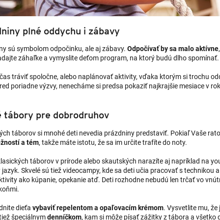
niny plné oddychu i zábavy
ny sú symbolom odpočinku, ale aj zábavy.
Odpočívať by sa malo aktívne
dajte záhaľke a vymyslite deťom program, na ktorý budú dlho spomínať.
čas tráviť spoločne, alebo naplánovať aktivity, vďaka ktorým si trochu o
pred poriadne výzvy, nenecháme si predsa pokaziť najkrajšie mesiace v ro
 tábory pre dobrodruhov
ých táborov si mnohé deti nevedia prázdniny predstaviť. Pokiaľ Vaše ratol
žností a tém
, takže máte istotu, že sa im určite trafíte do noty.
lasických táborov v prírode alebo skautských narazíte aj napríklad na y
 jazyk. Skvelé sú tiež videocampy, kde sa deti učia pracovať s technikou 
tivity ako kúpanie, opekanie atď. Deti rozhodne nebudú len trčať vo vnút
 koňmi.
nite dieťa
vybaviť repelentom a opaľovacím krémom
. Vysvetlite mu, ž
tiež špeciálnym
denníčkom
, kam si môže písať zážitky z tábora a všetk