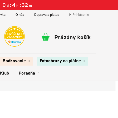
0
4
32
d
h
m
Prihlásenie
ávka
O nás
Doprava a platba
Kontakty
Prázdny košík
Nákupný
košík
Bodkovanie
Fotoobrazy na plátne
 Klub
Poradňa