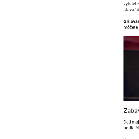
vybavte 
stavať d
Grilova
môžete s
Zabav
Deti maj
podľa čí