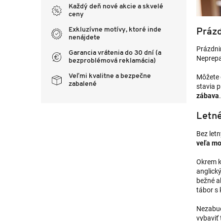
Každý deň nové akcie a skvelé
ceny
Prázd
Exkluzívne motívy, ktoré inde
nenájdete
Prázdni
Garancia vrátenia do 30 dní (a
Neprepa
bezproblémová reklamácia)
Veľmi kvalitne a bezpečne
Môžete 
zabalené
stavia 
zábava
.
Letné
Bez letn
veľa mo
Okrem k
anglický
bežné ak
tábor s
Nezabud
vybaviť 