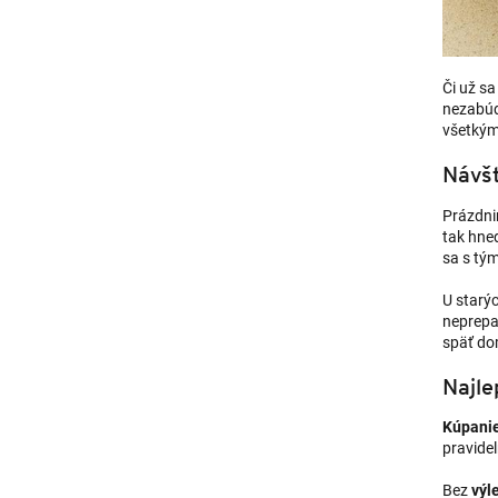
Či už s
nezabúda
všetkým
Návšt
Prázdnin
tak hneď
sa s tým
U starýc
neprepad
späť do
Najle
Kúpani
pravide
Bez
výl