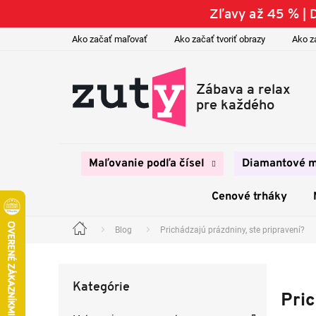
Prejsť
Zľavy až 45 % |
na
obsah
Ako začať maľovať
Ako začať tvoriť obrazy
Ako z
Maľovanie podľa čísel
Diamantové m
Cenové trháky
Blog
Prichádzajú prázdniny, ste pripravení?
Domov
B
o
Preskočiť
č
Kategórie
kategórie
n
Pric
ý