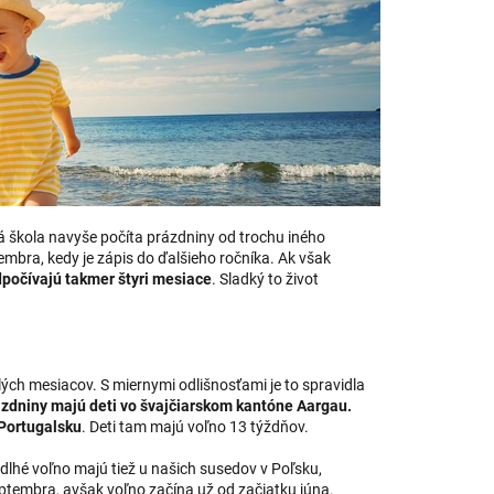
 škola navyše počíta prázdniny od trochu iného
mbra, kedy je zápis do ďalšieho ročníka. Ak však
odpočívajú takmer štyri mesiace
. Sladký to život
lých mesiacov. S miernymi odlišnosťami je to spravidla
ázdniny majú deti vo švajčiarskom kantóne Aargau.
 Portugalsku
. Deti tam majú voľno 13 týždňov.
lhé voľno majú tiež u našich susedov v Poľsku,
septembra, avšak voľno začína už od začiatku júna.