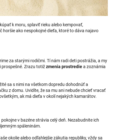
kúpať k moru, splaviť rieku alebo kempovať,
nič horšie ako nespokojné dieťa, ktoré to dáva najavo
ime za starými rodičmi. Tí nám radi deti postrážia, a my
i prospešné. Zrazu totiž
zmenia prostredie
a zoznámia
ležité sa s nimi na všetkom dopredu dohodnúť a
ačku z domu. Uvidíte, že sa mu ani nebude chcieť vracať
všetkým, ak má dieťa v okolí nejakých kamarátov.
 a pokojne v bazéne strávia celý deň. Nezabudnite ich
ríjemným spáleninám.
še okolie alebo odľahlejšie zákutia republiky, vždy sa