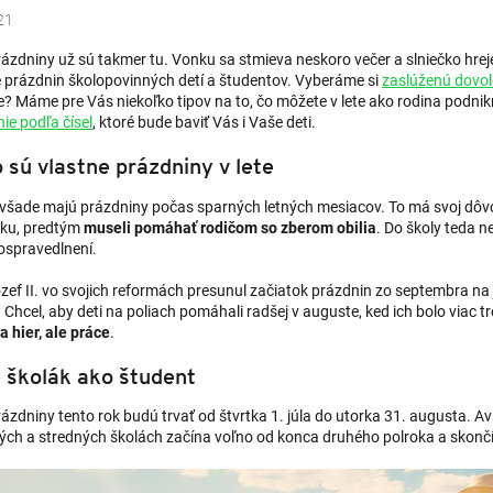
21
ázdniny už sú takmer tu. Vonku sa stmieva neskoro večer a slniečko hreje,
 prázdnin školopovinných detí a študentov. Vyberáme si
zaslúženú dovo
ie? Máme pre Vás niekoľko tipov na to, čo môžete v lete ako rodina podn
ie podľa čísel
, ktoré bude baviť Vás i Vaše deti.
 sú vlastne prázdniny v lete
všade majú prázdniny počas sparných letných mesiacov. To má svoj dôvo
ku, predtým
museli pomáhať rodičom so zberom obilia
. Do školy teda n
ospravedlnení.
zef II. vo svojich reformách presunul začiatok prázdnin zo septembra na j
Chcel, aby deti na poliach pomáhali radšej v auguste, ked ich bolo viac tr
 hier, ale práce
.
e školák ako študent
ázdniny tento rok budú trvať od štvrtka 1. júla do utorka 31. augusta. A
ých a stredných školách začína voľno od konca druhého polroka a skončí,