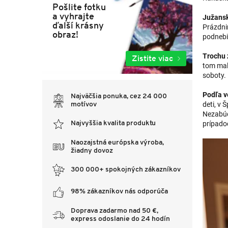
Pošlite fotku
a vyhrajte
Južansk
ďalší krásny
Prázdnin
obraz!
podnebie
Trochu 
Zistite viac
tom malý
soboty.
Podľa v
Najväčšia ponuka, cez 24 000
deti, v 
motívov
Nezabúd
prípadoc
Najvyššia kvalita produktu
Naozajstná európska výroba,
žiadny dovoz
300 000+ spokojných zákazníkov
98% zákazníkov nás odporúča
Doprava zadarmo nad 50 €,
express odoslanie do 24 hodín