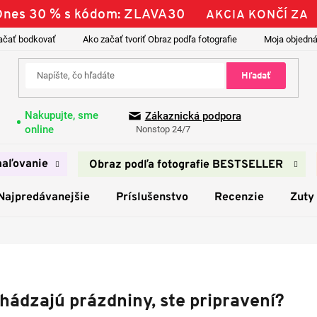
 Dnes 30 % s kódom: ZLAVA30
AKCIA KONČÍ ZA
ačať bodkovať
Ako začať tvoriť Obraz podľa fotografie
Moja objedn
Hľadať
Nakupujte, sme
Zákaznická podpora
online
Nonstop 24/7
aľovanie
Obraz podľa fotografie BESTSELLER
Najpredávanejšie
Príslušenstvo
Recenzie
Zuty
hádzajú prázdniny, ste pripravení?