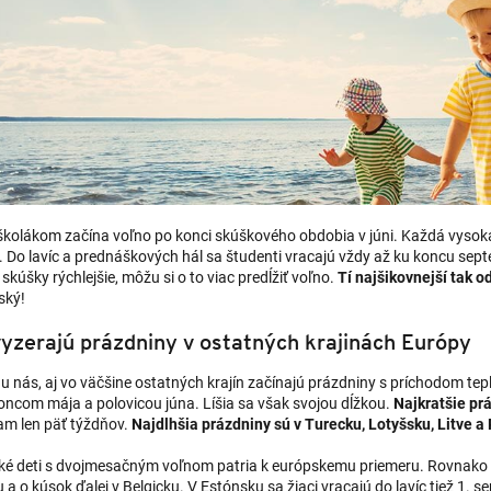
kolákom začína voľno po konci skúškového obdobia v júni. Každá vysoká
 Do lavíc a prednáškových hál sa študenti vracajú vždy až ku koncu septe
skúšky rýchlejšie, môžu si o to viac predĺžiť voľno.
Tí najšikovnejší tak 
ský!
yzerajú prázdniny v ostatných krajinách Európy
u nás, aj vo väčšine ostatných krajín začínajú prázdniny s príchodom tep
oncom mája a polovicou júna. Líšia sa však svojou dĺžkou.
Najkratšie pr
tam len päť týždňov.
Najdlhšia prázdniny sú v Turecku, Lotyšsku, Litve a
ké deti s dvojmesačným voľnom patria k európskemu priemeru. Rovnako d
a o kúsok ďalej v Belgicku. V Estónsku sa žiaci vracajú do lavíc tiež 1. 