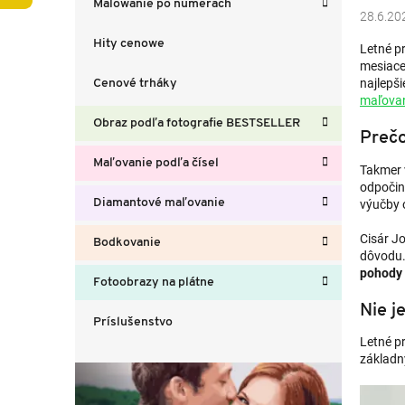
Malowanie po numerach
p
28.6.20
a
Hity cenowe
Letné pr
n
mesiace
e
najlepš
Cenové trháky
l
maľovan
Obraz podľa fotografie BESTSELLER
Prečo
Maľovanie podľa čísel
Takmer 
odpočin
Diamantové maľovanie
výučby 
Cisár Jo
Bodkovanie
dôvodu. 
pohody a
Fotoobrazy na plátne
Nie j
Príslušenstvo
Letné pr
základn