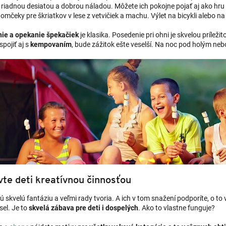
riadnou desiatou a dobrou náladou. Môžete ich pokojne pojať aj ako hru a
omčeky pre škriatkov v lese z vetvičiek a machu. Výlet na bicykli alebo na
nie a opekanie špekačiek
je klasika. Posedenie pri ohni je skvelou príleži
pojiť aj s
kempovaním
, bude zážitok ešte veselší. Na noc pod holým ne
te deti kreatívnou činnosťou
ú skvelú fantáziu a veľmi rady tvoria. A ich v tom snažení podporíte, o t
sel. Je to
skvelá zábava pre deti i dospelých
. Ako to vlastne funguje?