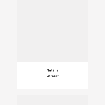
Natália
„skvelé!!!“