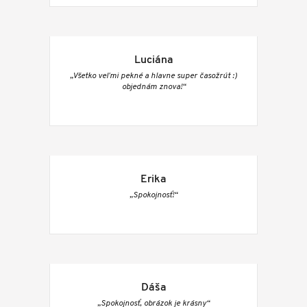
Luciána
„Všetko veľmi pekné a hlavne super časožrút :)
objednám znova!“
Erika
„Spokojnosť!“
Dáša
„Spokojnosť, obrázok je krásny“