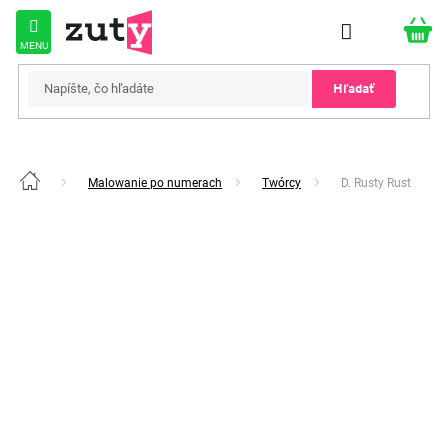
Prejsť
na
obsah
Hľadať
Malowanie po numerach
Twórcy
D. Rusty Rust
Domov