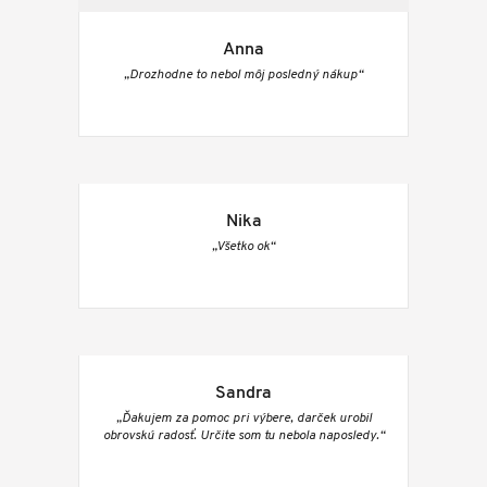
Anna
„Drozhodne to nebol môj posledný nákup“
Nika
„Všetko ok“
Sandra
„Ďakujem za pomoc pri výbere, darček urobil
obrovskú radosť. Určite som tu nebola naposledy.“