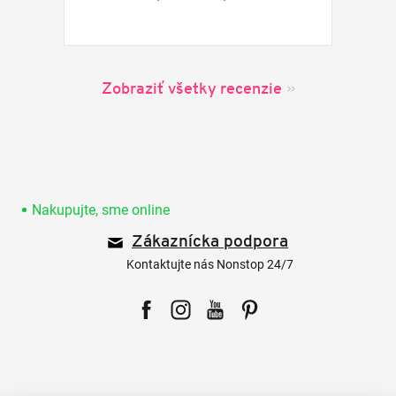
Zobraziť všetky recenzie
Z
á
p
Nakupujte, sme online
ä
Zákaznícka podpora
t
i
Kontaktujte nás Nonstop 24/7
e
Facebook
Instagram
YouTube
Pinterest