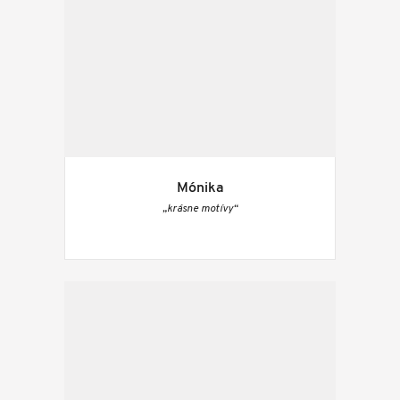
Mónika
„krásne motívy“