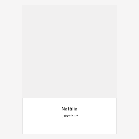
Natália
„skvelé!!!“