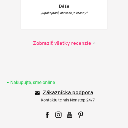
Dáša
„Spokojnosť, obrázok je krásny“
Zobraziť všetky recenzie
Z
á
p
Nakupujte, sme online
ä
Zákaznícka podpora
t
i
Kontaktujte nás Nonstop 24/7
e
Facebook
Instagram
YouTube
Pinterest