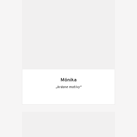
Mónika
„krásne motívy“