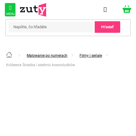
Prejsť
na
obsah
Hľadať
Malowanie po numerach
Filmy i seriale
Domov
Królewna Śnieżka i siedmiu krasnoludków