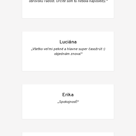
obrovskú radosť. Určite som tu nebola naposledy.“
Luciána
„Všetko veľmi pekné a hlavne super časožrút :)
objednám znova!“
Erika
„Spokojnosť!“