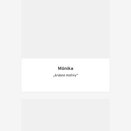
Mónika
„krásne motívy“