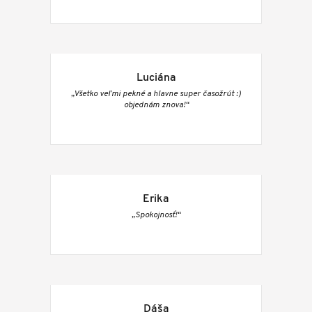
Luciána
„Všetko veľmi pekné a hlavne super časožrút :)
objednám znova!“
Erika
„Spokojnosť!“
Dáša