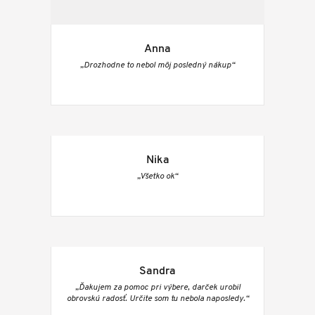
Anna
„Drozhodne to nebol môj posledný nákup“
Nika
„Všetko ok“
Sandra
„Ďakujem za pomoc pri výbere, darček urobil
obrovskú radosť. Určite som tu nebola naposledy.“