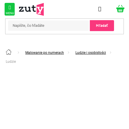
Prejsť
na
obsah
Hľadať
Malowanie po numerach
Ludzie i osobistości
Domov
Ludzie