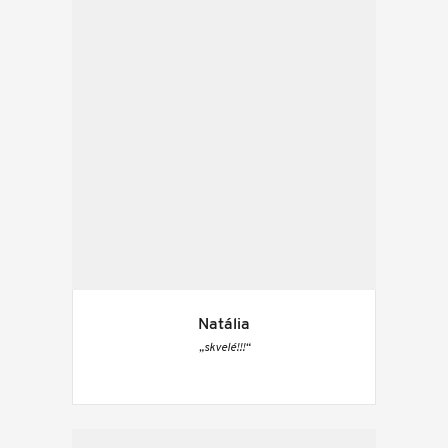
Natália
„skvelé!!!“