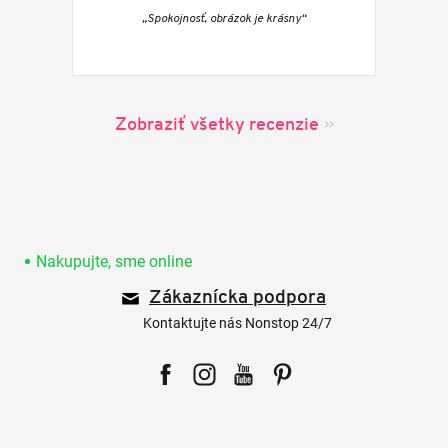
„Spokojnosť, obrázok je krásny“
Zobraziť všetky recenzie
Z
á
p
Nakupujte, sme online
ä
Zákaznícka podpora
t
i
Kontaktujte nás Nonstop 24/7
e
Facebook
Instagram
YouTube
Pinterest