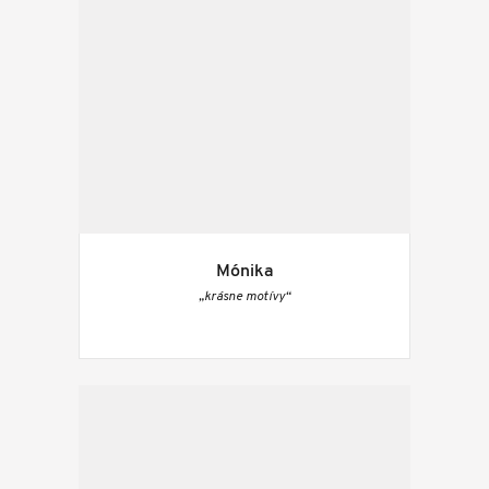
Mónika
„krásne motívy“