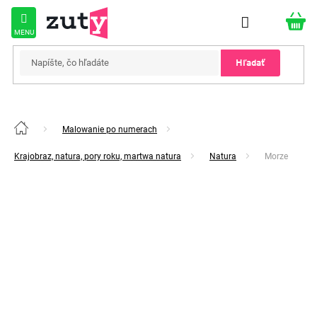
Prejsť
na
obsah
Hľadať
Malowanie po numerach
Domov
Krajobraz, natura, pory roku, martwa natura
Natura
Morze