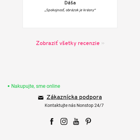
Dáša
„Spokojnosť, obrázok je krásny“
Zobraziť všetky recenzie
Z
á
p
Nakupujte, sme online
ä
Zákaznícka podpora
t
i
Kontaktujte nás Nonstop 24/7
e
Facebook
Instagram
YouTube
Pinterest