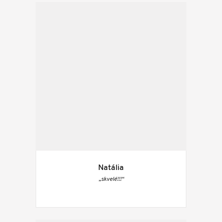
Natália
„skvelé!!!“