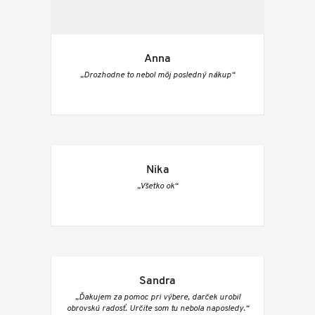
Anna
„Drozhodne to nebol môj posledný nákup“
Nika
„Všetko ok“
Sandra
„Ďakujem za pomoc pri výbere, darček urobil
obrovskú radosť. Určite som tu nebola naposledy.“