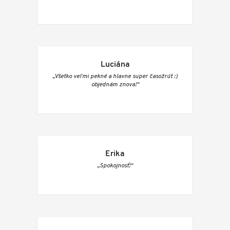
Luciána
„Všetko veľmi pekné a hlavne super časožrút :)
objednám znova!“
Erika
„Spokojnosť!“