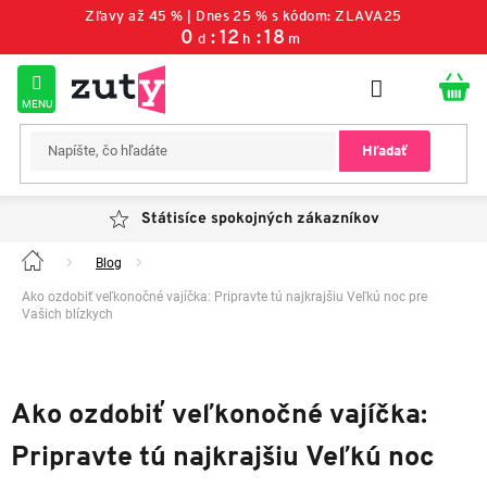
Prejsť
Zľavy až 45 % | Dnes 25 % s kódom: ZLAVA25
na
0
:
12
:
18
d
h
m
obsah
Hľadať
Státisíce spokojných zákazníkov
Blog
Domov
Ako ozdobiť veľkonočné vajíčka: Pripravte tú najkrajšiu Veľkú noc pre
Vašich blízkych
Ako ozdobiť veľkonočné vajíčka:
Pripravte tú najkrajšiu Veľkú noc