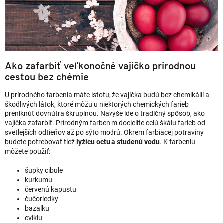
Ako zafarbiť veľkonočné vajíčko prírodnou
cestou bez chémie
U prírodného farbenia máte istotu, že vajíčka budú bez chemikálií a
škodlivých látok, ktoré môžu u niektorých chemických farieb
preniknúť dovnútra škrupinou. Navyše ide o tradičný spôsob, ako
vajíčka zafarbiť. Prírodným farbením docielite celú škálu farieb od
svetlejších odtieňov až po sýto modrú. Okrem farbiacej potraviny
budete potrebovať tiež
lyžicu octu a studenú vodu
. K farbeniu
môžete použiť:
šupky cibule
kurkumu
červenú kapustu
čučoriedky
bazalku
cviklu