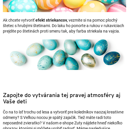
Ak chcete vytvoriť
efekt striekancov,
vezmite si na pomoc plochý
štetec s hrubými štetinami. Do laku ho ponorte a rukou v rukaviciach
prejdite po štetinách proti smeru tak, aby farba striekala na vajcia.
Zapojte do vytvárania tej pravej atmosféry aj
Vaše deti
Čo na to ísť trochu od lesa a vytvoriť pre koledníkov naozaj kreatívne
odmeny? S Veľkou nocou je spätý zajačik. Tiež máte radi toto
neposedné zvieratko? V našom e-shope Zuty nájdete hneď niekoľko
obrazov, ktorými si môžete urobiť radosť. Máme nasledujúce