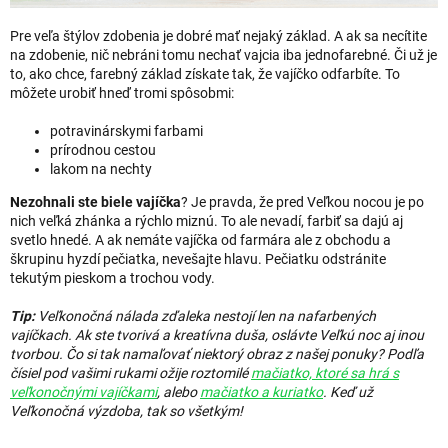
Pre veľa štýlov zdobenia je dobré mať nejaký základ. A ak sa necítite
na zdobenie, nič nebráni tomu nechať vajcia iba jednofarebné. Či už je
to, ako chce, farebný základ získate tak, že vajíčko odfarbíte. To
môžete urobiť hneď tromi spôsobmi:
potravinárskymi farbami
prírodnou cestou
lakom na nechty
Nezohnali ste biele vajíčka
? Je pravda, že pred Veľkou nocou je po
nich veľká zhánka a rýchlo miznú. To ale nevadí, farbiť sa dajú aj
svetlo hnedé. A ak nemáte vajíčka od farmára ale z obchodu a
škrupinu hyzdí pečiatka, nevešajte hlavu. Pečiatku odstránite
tekutým pieskom a trochou vody.
Tip:
Veľkonočná nálada zďaleka nestojí len na nafarbených
vajíčkach. Ak ste tvorivá a kreatívna duša, oslávte Veľkú noc aj inou
tvorbou. Čo si tak namaľovať niektorý obraz z našej ponuky? Podľa
čísiel pod vašimi rukami ožije roztomilé
mačiatko, ktoré sa hrá s
veľkonočnými vajíčkami
, alebo
mačiatko a kuriatko
. Keď už
Veľkonočná výzdoba, tak so všetkým!