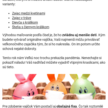
varianty:
Zajac medzi kvetinami
Zajac v tráve
Dievča s králikom
Šteňa s čiernym králikom
Výhodou maľovanie podľa čísel je, že ho
zvládnu aj menšie deti
. Kým
budete vytvárať originálne vajíčka, Vaši najmenší môžu privolávať
veľkonočného zajačika tým, že si ho nakreslia. On im potom určite
schová nejaké dobroty.
Tento rok nám Veľkú noc trochu prekazila pandémia. Nenechajte si
pokaziť náladu! Váš nadhľad môžete vyjadriť vtipnými kraslicami, ako
sú tieto.
Pre zdobenie vajíčok Vám postačí aj
obyčajná fixa
. Čo tak roztomilé