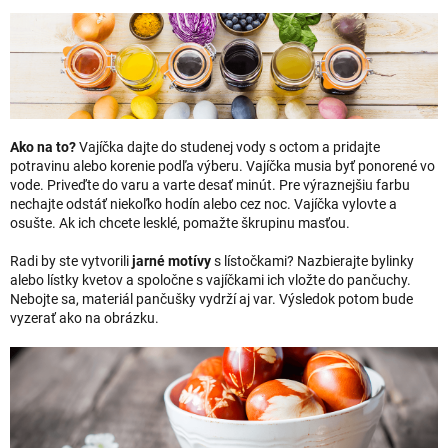
Ako na to?
Vajíčka dajte do studenej vody s octom a pridajte
potravinu alebo korenie podľa výberu. Vajíčka musia byť ponorené vo
vode. Priveďte do varu a varte desať minút. Pre výraznejšiu farbu
nechajte odstáť niekoľko hodín alebo cez noc. Vajíčka vylovte a
osušte. Ak ich chcete lesklé, pomažte škrupinu masťou.
Radi by ste vytvorili
jarné motívy
s lístočkami? Nazbierajte bylinky
alebo lístky kvetov a spoločne s vajíčkami ich vložte do pančuchy.
Nebojte sa, materiál pančušky vydrží aj var. Výsledok potom bude
vyzerať ako na obrázku.