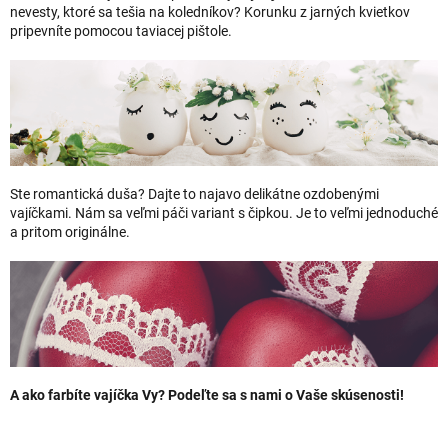
nevesty, ktoré sa tešia na koledníkov? Korunku z jarných kvietkov
pripevníte pomocou taviacej pištole.
Ste romantická duša? Dajte to najavo delikátne ozdobenými
vajíčkami. Nám sa veľmi páči variant s čipkou. Je to veľmi jednoduché
a pritom originálne.
A ako farbíte vajíčka Vy? Podeľte sa s nami o Vaše skúsenosti!