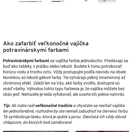
Ako zafarbiť veľkonočné vajíčka
potravinárskymi farbami
Potravinárskymi farbami
sa vajíčka farbia jednoducho. Predávajú sa
buď ako tablety, v prášku alebo tekuté. Budete k tomu potrebovať
horúcu vodu a trochu octu. Vždy postupujte podľa návodu na obale.
Novinkou sú tekuté gélové farby. Tie vytvárajú pekný mramorový až
chrómový efekt. Záleží len na Vás, aké farby zvolíte, dostupné sú
snáď všetky. Výhodou tohto typu farbenia je, že vajíčka môžete bez
obáv jesť. Nemusíte je teda vyfukovať, ale uvarte ich pekne natvrdo.
Tip:
Ak máte radi
veľkonočné tradície
a chystáte sa nechať vajíčka
len jednofarebné, rozhodne by ste nemali zabudnúť na červenú farbu.
Tá symbolizuje lásku, ktorá je spätá s jarou. Dievčatá ich vždy dávali
chlapcom, do ktorých boli zamilované.