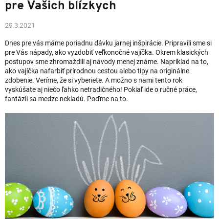
pre Vašich blízkych
29.3.2021
Dnes pre vás máme poriadnu dávku jarnej inšpirácie. Pripravili sme si
pre Vás nápady, ako vyzdobiť veľkonočné vajíčka. Okrem klasických
postupov sme zhromaždili aj návody menej známe. Napríklad na to,
ako vajíčka nafarbiť prírodnou cestou alebo tipy na originálne
zdobenie. Veríme, že si vyberiete. A možno s nami tento rok
vyskúšate aj niečo ľahko netradičného! Pokiaľ ide o ručné práce,
fantázii sa medze nekladú. Poďme na to.