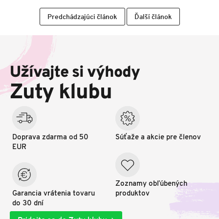
Predchádzajúci článok
Ďalší článok
Z
á
p
Užívajte si výhody
ä
t
Zuty klubu
i
e
Doprava zdarma od 50
Súťaže a akcie pre členov
EUR
Zoznamy obľúbených
Garancia vrátenia tovaru
produktov
do 30 dní