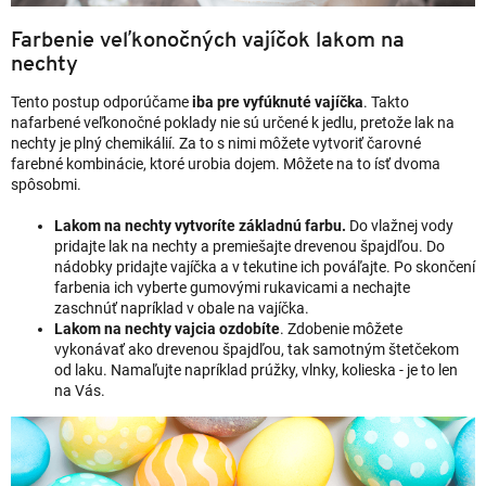
Farbenie veľkonočných vajíčok lakom na
nechty
Tento postup odporúčame
iba pre vyfúknuté vajíčka
. Takto
nafarbené veľkonočné poklady nie sú určené k jedlu, pretože lak na
nechty je plný chemikálií. Za to s nimi môžete vytvoriť čarovné
farebné kombinácie, ktoré urobia dojem. Môžete na to ísť dvoma
spôsobmi.
Lakom na nechty vytvoríte základnú farbu.
Do vlažnej vody
pridajte lak na nechty a premiešajte drevenou špajdľou. Do
nádobky pridajte vajíčka a v tekutine ich pováľajte. Po skončení
farbenia ich vyberte gumovými rukavicami a nechajte
zaschnúť napríklad v obale na vajíčka.
Lakom na nechty vajcia ozdobíte
. Zdobenie môžete
vykonávať ako drevenou špajdľou, tak samotným štetčekom
od laku. Namaľujte napríklad prúžky, vlnky, kolieska - je to len
na Vás.