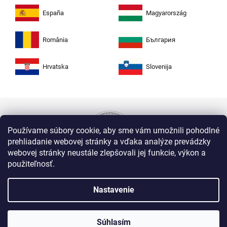
España
Magyarország
România
България
Hrvatska
Slovenija
Používame súbory cookie, aby sme vám umožnili pohodlné
prehliadanie webovej stránky a vďaka analýze prevádzky
webovej stránky neustále zlepšovali jej funkcie, výkon a
použiteľnosť.
Nakupujte na Zuty bezpečne a bez obáv. Vďaka
protokolu HTTPS sú vaše citlivé dáta v úplnom
Nastavenie
bezpečí, všetky informácie medzi prehliadačom
a serverom sa prenášajú v zašifrovanej podobe.
Súhlasím