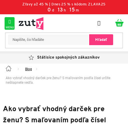
Prejsť
Zľavy až 45 % | Dnes 25 % s kódom: ZLAVA25
na
0
13
15
d
h
m
obsah
Hľadať
Státisíce spokojných zákazníkov
Blog
Domov
Ako vybrať vhodný darček pre ženu? S maľovaním podľa čísel určite
nešliapnete vedľa.
Ako vybrať vhodný darček pre
ženu? S maľovaním podľa čísel