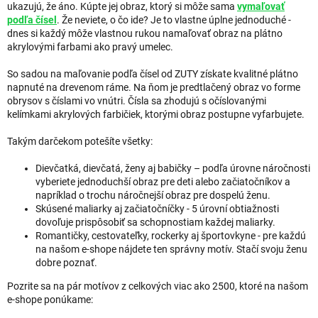
ukazujú, že áno. Kúpte jej obraz, ktorý si môže sama
vymaľovať
podľa čísel
. Že neviete, o čo ide? Je to vlastne úplne jednoduché -
dnes si každý môže vlastnou rukou namaľovať obraz na plátno
akrylovými farbami ako pravý umelec.
So sadou na maľovanie podľa čísel od ZUTY získate kvalitné plátno
napnuté na drevenom ráme. Na ňom je predtlačený obraz vo forme
obrysov s číslami vo vnútri. Čísla sa zhodujú s očíslovanými
kelímkami akrylových farbičiek, ktorými obraz postupne vyfarbujete.
Takým darčekom potešíte všetky:
Dievčatká, dievčatá, ženy aj babičky – podľa úrovne náročnosti
vyberiete jednoduchší obraz pre deti alebo začiatočníkov a
napríklad o trochu náročnejší obraz pre dospelú ženu.
Skúsené maliarky aj začiatočníčky - 5 úrovní obtiažnosti
dovoľuje prispôsobiť sa schopnostiam každej maliarky.
Romantičky, cestovateľky, rockerky aj športovkyne - pre každú
na našom e-shope nájdete ten správny motív. Stačí svoju ženu
dobre poznať.
Pozrite sa na pár motívov z celkových viac ako 2500, ktoré na našom
e-shope ponúkame: