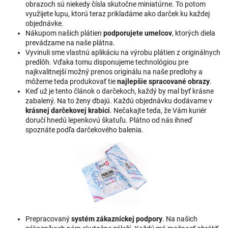
obrazoch sú niekedy čísla skutočne miniatúrne. To potom
využijete lupu, ktorú teraz prikladáme ako darček ku každej
objednávke.
Nákupom našich plátien
podporujete umelcov
, ktorých diela
prevádzame na naše plátna.
Vyvinuli sme vlastnú aplikáciu na výrobu plátien z originálnych
predlôh. Vďaka tomu disponujeme technológiou pre
najkvalitnejší možný prenos originálu na naše predlohy a
môžeme teda produkovať tie
najlepšie spracované obrazy
.
Keď už je tento článok o darčekoch, každý by mal byť krásne
zabalený. Na to ženy dbajú. Každú objednávku dodávame v
krásnej darčekovej krabici
. Nečakajte teda, že Vám kuriér
doručí hnedú lepenkovú škatuľu. Plátno od nás ihneď
spoznáte podľa darčekového balenia.
Prepracovaný
systém zákazníckej podpory
. Na našich