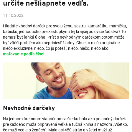
určite nešliapnete vedľa.
11.10.2022
Hľadáte vhodný darček pre svoju ženu, sestru, kamarátku, mamičku,
babičku, jednoducho pre zástupkyňu tej krajšej polovice ľudstva? To
nemusí byť ľahká úloha. Prísť s nevhodným darčekom potom môže
byť väčší problém ako nepriniesť žiadny. Chce to niečo originálne,
niečo exkluzívne, niečo, čo ju poteší, niečo, niečo, niečo ako
maľovanie podľa čísel
.
Nevhodné darčeky
Na jednom firemnom vianočnom večierku bola ako polnočný darček
pre každého muža pripravená veľká a tučná kniha s názvom „Všetko,
čo muži vedia o ženách“. Mala asi 450 strán a všetci muži už