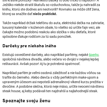
ste krásne ponožky? Namiesto bábiky to bolo tričko s nápisom? A
Ježiško niekde stratil škatuľu so vzduchovkou, takže ju nahradil za
knihu, ktorú ste dodnes ani neotvorili? Rovnako sa môže cítiť žena,
ktorej sa snažíte dať
niečo praktické.
Takže napríklad držiak telefónu do auta, elektrická dečka na zahriatie,
luxusný kalendár v koženom obale, to všetko sú určite fajn veci, ale
čakajte možno podobnú reakciu ako slzička v oku dieťaťa, ktoré
spôsobne ďakuje rodičom za tú sadu ponožiek.
Darčeky pre niekoho iného
Existujú osvedčené darčeky, ako napríklad parfémy, nejaké
šperky
,
spoločná návšteva divadla, alebo večera vo dvojici v nejakej lepšej
reštaurácii. Avšak pozor! Aj tu je potrebná opatrnosť.
Napríklad parfém je veľmi osobná záležitosť a nie každou vôňou sa
trafíte do čierneho. Alebo dievča s vždy perfektným make-upom a
upraveným účesom asi nepoteší adrenalínový víkend kurzu prežitia v
divočine. A podobne slečna, ktorá neje mäso, určite neocení návštevu
steak house, aj keby podávali ten najdrahší a najlahodnejší steak.
Spoznajte svoju ženu