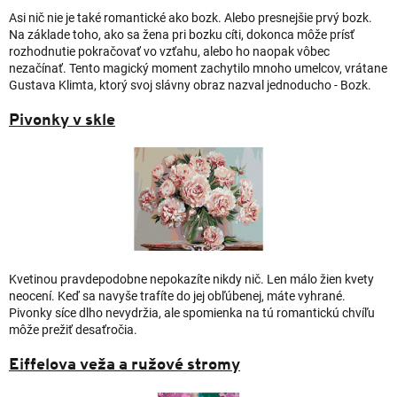
Asi nič nie je také romantické ako bozk. Alebo presnejšie prvý bozk.
Na základe toho, ako sa žena pri bozku cíti, dokonca môže prísť
rozhodnutie pokračovať vo vzťahu, alebo ho naopak vôbec
nezačínať. Tento magický moment zachytilo mnoho umelcov, vrátane
Gustava Klimta, ktorý svoj slávny obraz nazval jednoducho - Bozk.
Pivonky v skle
Kvetinou pravdepodobne nepokazíte nikdy nič. Len málo žien kvety
neocení. Keď sa navyše trafíte do jej obľúbenej, máte vyhrané.
Pivonky síce dlho nevydržia, ale spomienka na tú romantickú chvíľu
môže prežiť desaťročia.
Eiffelova veža a ružové stromy