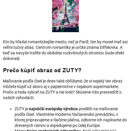
Kto by hľadal romantickejšie mesto, než je Paríž, ten by musel mať asi
veľmi tučný atlas. Centrom romantiky je určite známa Eiffelovka. A
keď sa navyše trafíte do obdobia rozkvitnutých stromov, bude efekt
dokonalý.
Prečo kúpiť obraz od ZUTY?
Maľovanie podľa čísel je dnes také obľúbené, že si nejaký ten obraz
môžete kúpiť už skoro aj v papiernictve v nejakom supermarkete.
Prečo si teda vybrať na ZUTY a nie inde? Skúsime Vás presvedčiť o
našich výhodách.
ZUTY je
najväčší európsky výrobca
predlôh na maľovanie
podľa čísel. Vlastníme modernú tlačiarenskú prevádzku, v
ktorej pripravujeme a tlačíme plátna, odborne ich napíname do
drevených rámov a expedujeme po celej Európe.
Máme
tisíce spokojných zákazníkov
. Naši zákazníci nás