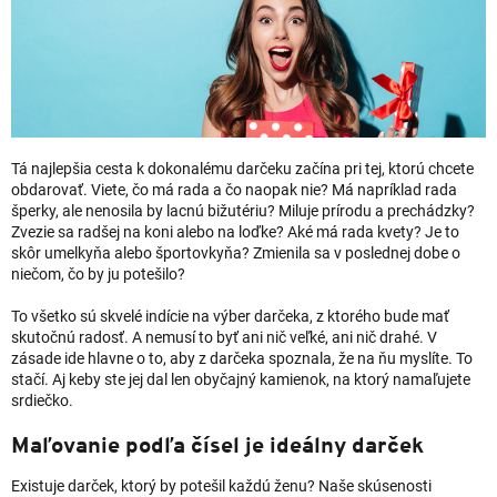
Tá najlepšia cesta k dokonalému darčeku začína pri tej, ktorú chcete
obdarovať. Viete, čo má rada a čo naopak nie? Má napríklad rada
šperky, ale nenosila by lacnú bižutériu? Miluje prírodu a prechádzky?
Zvezie sa radšej na koni alebo na loďke? Aké má rada kvety? Je to
skôr umelkyňa alebo športovkyňa? Zmienila sa v poslednej dobe o
niečom, čo by ju potešilo?
To všetko sú skvelé indície na výber darčeka, z ktorého bude mať
skutočnú radosť. A nemusí to byť ani nič veľké, ani nič drahé. V
zásade ide hlavne o to, aby z darčeka spoznala, že na ňu myslíte. To
stačí. Aj keby ste jej dal len obyčajný kamienok, na ktorý namaľujete
srdiečko.
Maľovanie podľa čísel je ideálny darček
Existuje darček, ktorý by potešil každú ženu? Naše skúsenosti