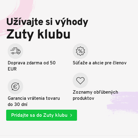
Z
á
p
Užívajte si výhody
ä
t
Zuty klubu
i
e
Doprava zdarma od 50
Súťaže a akcie pre členov
EUR
Zoznamy obľúbených
Garancia vrátenia tovaru
produktov
do 30 dní
Pridajte sa do Zuty klubu