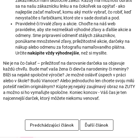
zákazníkoch nám skutočne záleží. Každý má možnosť obrátiť
sa na našu zákaznícku linku a na čokoľvek sa opýtať - ako
najlepšie začať maľovať, komu aký motív vybrať, čo robiť, keď
nevystačíte s farbičkami, ktoré ste v sade dostali a pod.
Pravidelné či trvalé zľavy a akcie. Choďte na náš web
pravidelne, aby ste nezmeškali výhodné zľavy a ďalšie akcie a
odmeny. Sme pripravení odmeniť stálych zákazníkov,
ponúkame množstevné zľavy, príležitostné akcie, darčeky na
nákup alebo odmenu za fotografiu namaľovaného plátna.
Určite
nakúpite vždy výhodnejšie
, než si myslíte.
Nie je na čo čakať – príležitosť na darovanie darčeka sa objavuje
každú chvíľu. Bude mať vaša žena či dievča narodeniny či meniny?
Blíži sa nejaké spoločné výročie? Je možné osláviť úspech v práci
alebo v škole? Budú Vianoce? Alebo jednoducho len chcete svoju milú
potešiť niečím originálnym? Kúpte jej nejaký zaujímavý obraz na ZUTY
a možno si ho vymaľujte spoločne. Koniec koncov - Váš čas je ten
najcennejší darček, ktorý môžete niekomu venovať.
Predchádzajúci článok
Ďalší článok