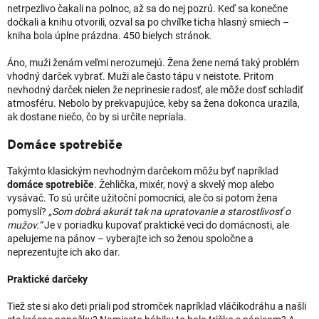
netrpezlivo čakali na polnoc, až sa do nej pozrú. Keď sa konečne
dočkali a knihu otvorili, ozval sa po chvíľke ticha hlasný smiech –
kniha bola úplne prázdna. 450 bielych stránok.
Áno, muži ženám veľmi nerozumejú. Žena žene nemá taký problém
vhodný darček vybrať. Muži ale často tápu v neistote. Pritom
nevhodný darček nielen že neprinesie radosť, ale môže dosť schladiť
atmosféru. Nebolo by prekvapujúce, keby sa žena dokonca urazila,
ak dostane niečo, čo by si určite nepriala.
Domáce spotrebiče
Takýmto klasickým nevhodným darčekom môžu byť napríklad
domáce spotrebiče
. Žehlička, mixér, nový a skvelý mop alebo
vysávač. To sú určite užitoční pomocníci, ale čo si potom žena
pomyslí?
„Som dobrá akurát tak na upratovanie a starostlivosť o
mužov.“
Je v poriadku kupovať praktické veci do domácnosti, ale
apelujeme na pánov – vyberajte ich so ženou spoločne a
neprezentujte ich ako dar.
Praktické darčeky
Tiež ste si ako deti priali pod stromček napríklad vláčikodráhu a našli