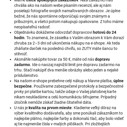
chvália ako na našom webe písaním recenzií, ale aj nám
posielajú fotografie svojich namaľovaných obrazov. Je úplne
bežné, že nás spontánne odporúčajú svojim známym a
príbuzným, a všetci potom nakupujú opakovane. Z toho máme
neopísateľnú radosť.
Objednávku dokážeme odovzdať dopravcovi
hotovú do 24
hodín
. To znamená, že zásielka s Vaším obrazom k Vám dorazí
zhruba za 2–3 dni od ukončenia nákupu na e-shope. Ak teda
zháňate darček na poslednú chvíľu, so ZUTY máte šancu to
stihnúť.
Akonáhle nakúpite tovar za 50 €, máte od nás
dopravu
zadarmo
. Ide o naozaj najnižší limit pre dopravu zadarmo na
trhu. Stačí nakúpiť dva menšie obrázky alebo jeden a nejaké
príslušenstvo.
Na našom e-shope prebehne celý nákup a hlavne platba,
úplne
bezpečne
. Používame zabezpečené protokoly a bezpečnostné
prvky pri platbe kartou, takže údaje o Vašej platobnej karte
nikam neukladáme a celú komunikáciu šifrujeme. Prípadný
útočník nemôže získať žiadne čitateľné dáta.
U nás je
kvalita na prvom mieste
. Kladieme veľký dôraz na
výber kvalitného dodávateľa, aby sme ponúkali zákazníkom to
najlepšie plátno, najlepšie farby a dokonalú tlač, aby bolo vidieť
aj tie najmenšie čísla v malých plôškach. Pri zložitejších