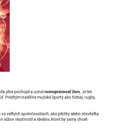
azda plne pochopil a uznal
rovnoprávnosť žien
. Je len
núť. Predtým tradične mužské športy ako futbal, rugby,
 vo veľkých spoločnostiach, ako pilotky alebo staviteľky
súbor vlastností a ideálov, ktoré by samy chceli