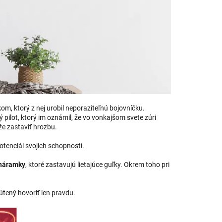
, ktorý z nej urobil neporaziteľnú bojovníčku.
pilot, ktorý im oznámil, že vo vonkajšom svete zúri
že zastaviť hrozbu.
otenciál svojich schopností.
náramky
, ktoré zastavujú lietajúce guľky. Okrem toho pri
nútený hovoriť len pravdu.