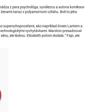
chádza z pera psychológa, vynálezcu a autora komiksov
a ženami naraz v polyamornom vzťahu. Boli to jeho
so superschopnosťami, ako napríklad Green Lantern a
 technologickými vychytávkami. Marston presadzoval
lou, ale láskou. Elizabeth potom dodala: " Fajn, ale