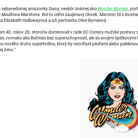
 sebavedomej amazonky Diany, neskôr známej ako
Wonder Woman
, po
a Moultona Marstona. Bol to veľmi zaujímavý človek. Marston žil s dvom
a Elizabeth Hollowayová a ich partnerka Olive Byrneová.
om 40. rokov 20. storočia dominovali v rade DC Comics mužské postavy 
n, rovnako ako Batman bez superschopností, ale so svojimi špičkovými
u nového druhu superhrdinu, ktorý by nezvíťazil päsťami alebo palebnou si
ej ženu."