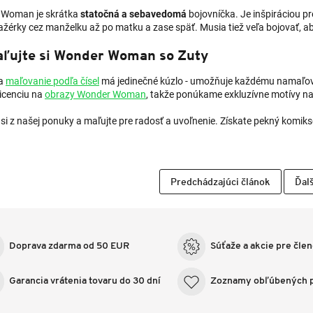
 Woman je skrátka
statočná a sebavedomá
bojovníčka. Je inšpiráciou pr
érky cez manželku až po matku a zase späť. Musia tiež veľa bojovať, aby
ľujte si Wonder Woman so Zuty
ka
maľovanie podľa čísel
má jedinečné kúzlo - umožňuje každému namaľova
licenciu na
obrazy Wonder Woman
, takže ponúkame exkluzívne motívy n
 si z našej ponuky a maľujte pre radosť a uvoľnenie. Získate pekný komik
Predchádzajúci článok
Ďalš
Doprava zdarma od 50 EUR
Súťaže a akcie pre čle
Garancia vrátenia tovaru do 30 dní
Zoznamy obľúbených 