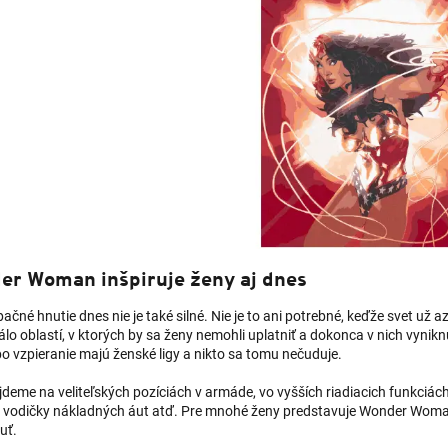
er Woman inšpiruje ženy aj dnes
čné hnutie dnes nie je také silné. Nie je to ani potrebné, keďže svet už 
lo oblastí, v ktorých by sa ženy nemohli uplatniť a dokonca v nich vynik
o vzpieranie majú ženské ligy a nikto sa tomu nečuduje.
deme na veliteľských pozíciách v armáde, vo vyšších riadiacich funkciách
el, vodičky nákladných áut atď. Pre mnohé ženy predstavuje Wonder Woman 
uť.