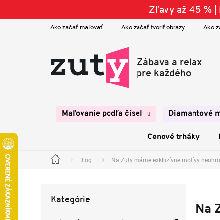
Prejsť
Zľavy až 45 % 
na
obsah
Ako začať maľovať
Ako začať tvoriť obrazy
Ako z
Maľovanie podľa čísel
Diamantové m
Cenové trháky
Blog
Na Zuty máme exkluzívne motívy neohr
Domov
B
o
Preskočiť
č
Kategórie
kategórie
n
Na 
ý