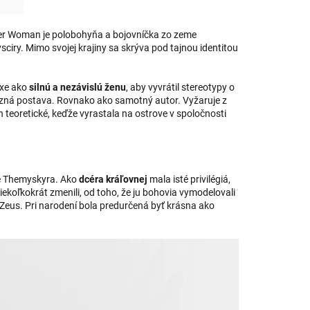
der Woman je polobohyňa a bojovníčka zo zeme
iry. Mimo svojej krajiny sa skrýva pod tajnou identitou
axe ako
silnú a nezávislú ženu
, aby vyvrátil stereotypy o
zná postava. Rovnako ako samotný autor. Vyžaruje z
len teoretické, keďže vyrastala na ostrove v spoločnosti
ve Themyskyra. Ako
dcéra kráľovnej
mala isté privilégiá,
iekoľkokrát zmenili, od toho, že ju bohovia vymodelovali
ám Zeus. Pri narodení bola predurčená byť krásna ako