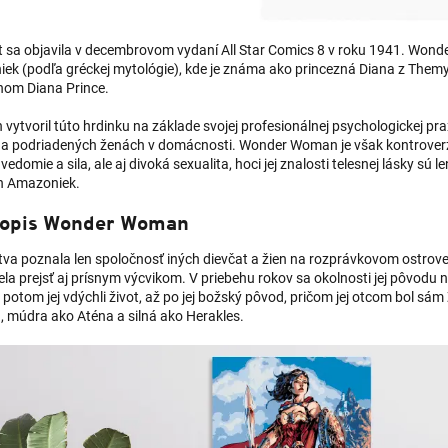
t sa objavila v decembrovom vydaní All Star Comics 8 v roku 1941. Won
ek (podľa gréckej mytológie), kde je známa ako princezná Diana z Themysc
om Diana Prince.
vytvoril túto hrdinku na základe svojej profesionálnej psychologickej pr
 a podriadených ženách v domácnosti. Wonder Woman je však kontrover
vedomie a sila, ale aj divoká sexualita, hoci jej znalosti telesnej lásky sú 
ch Amazoniek.
topis Wonder Woman
tva poznala len spoločnosť iných dievčat a žien na rozprávkovom ostro
la prejsť aj prísnym výcvikom. V priebehu rokov sa okolnosti jej pôvodu n
a potom jej vdýchli život, až po jej božský pôvod, pričom jej otcom bol s
a, múdra ako Aténa a silná ako Herakles.