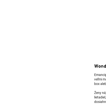
Wond
Emancipa
veľmi má
box aleb
Ženy náj
lietadi
dosiahn