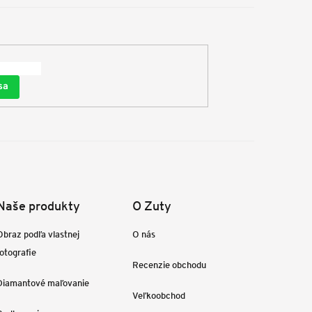
sa
Naše produkty
O Zuty
Obraz podľa vlastnej
O nás
fotografie
Recenzie obchodu
Diamantové maľovanie
Veľkoobchod