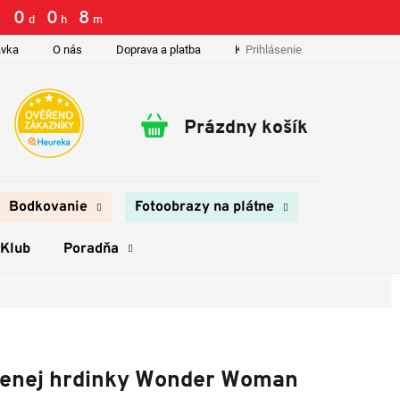
0
:
0
:
8
d
h
m
Prihlásenie
ávka
O nás
Doprava a platba
Kontakty
Prázdny košík
Nákupný
košík
Bodkovanie
Fotoobrazy na plátne
 Klub
Poradňa
zenej hrdinky Wonder Woman