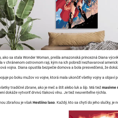
, ako sa stala Wonder Woman, prešla amazonská princezná Diana výcvikom
la v chránenom ostrovnom raji, kým na ich pobreží nezhavaroval americký 
tová vojna. Diana opustila bezpečie domova a bola presvedčená, že doká
juje po boku mužov vo vojne, ktorá mala ukončiť všetky vojny a objaví p
šetky tradičné zbrane, ako je meč a štít alebo luk a šíp. Má tiež
masívne 
žení dokáže vytvoriť drvivú tlakovú vlnu. Je tiež neuveriteľne rýchla.
vnou zbraňou je však
Hestiino laso
. Každý, kto sa chytí do jeho slučky, je 