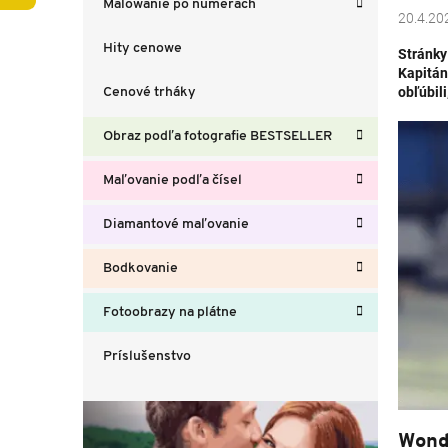
Malowanie po numerach
p
20.4.20
a
Hity cenowe
Stránky
n
Kapitán
e
obľúbil
Cenové trháky
l
Obraz podľa fotografie BESTSELLER
Maľovanie podľa čísel
Diamantové maľovanie
Bodkovanie
Fotoobrazy na plátne
Príslušenstvo
Wond