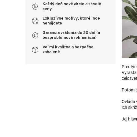
Každý deň nové akcie a skvelé
ceny
Exkluzívne motívy, ktoré inde
nenájdete
Garancia vrátenia do 30 dní (a
bezproblémová reklamácia)
Veľmi kvalitne a bezpečne
zabalené
Predtým
Vyrasta
celosve
Potom bo
Ovláda v
ich skrí
Jej hla