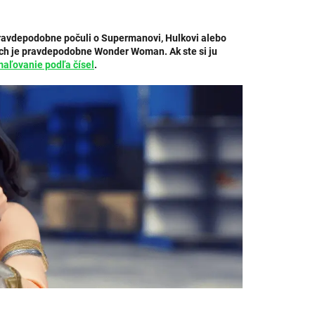
 pravdepodobne počuli o Supermanovi, Hulkovi alebo
ich je pravdepodobne Wonder Woman. Ak ste si ju
aľovanie podľa čísel
.