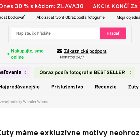
| Dnes 30 % s kódom: ZLAVA30
AKCIA KONČÍ ZA
ačať bodkovať
Ako začať tvoriť Obraz podľa fotografie
Moja objedn
Hľadať
Nakupujte, sme
Zákaznická podpora
online
Nonstop 24/7
aľovanie
Obraz podľa fotografie BESTSELLER
Najpredávanejšie
Príslušenstvo
Recenzie
Zuty
ozenej hrdinky Wonder Woman
Zuty máme exkluzívne motívy neohro