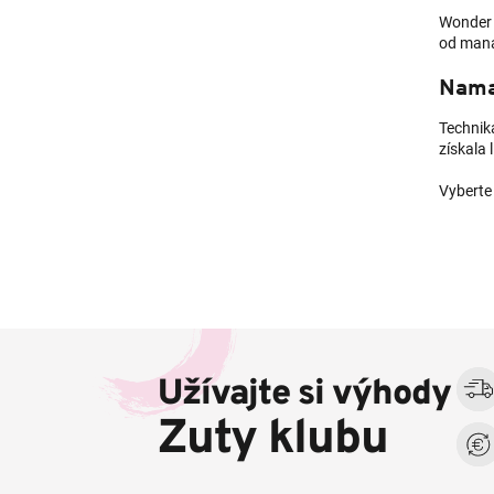
Wonder
od manaž
Nama
Techni
získala 
Vyberte
Z
á
Užívajte si výhody
p
ä
Zuty klubu
t
i
e