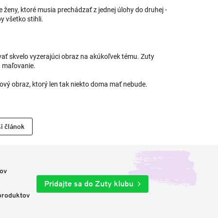
e ženy, ktoré musia prechádzať z jednej úlohy do druhej -
 všetko stihli.
ť skvelo vyzerajúci obraz na akúkoľvek tému. Zuty
a maľovanie.
sový obraz, ktorý len tak niekto doma mať nebude.
í článok
nov
Pridajte sa do Zuty klubu
produktov