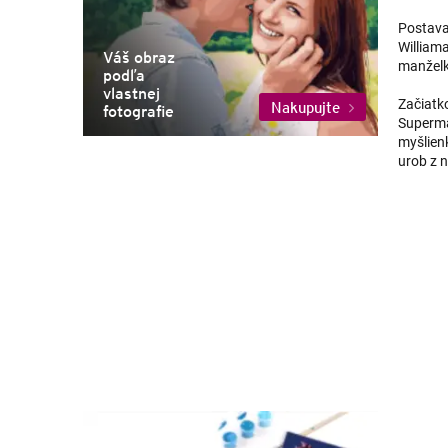
Postava
William
Váš obraz
manželk
podľa
vlastnej
Začiatk
Nakupujte
fotografie
Superma
myšlienk
urob z n