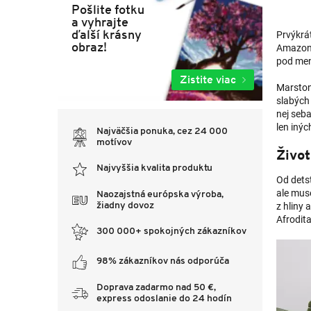
Pošlite fotku
a vyhrajte
ďalší krásny
Prvýkrá
obraz!
Amazoni
pod men
Zistite viac
Marston 
slabých
nej seba
len iný
Najväčšia ponuka, cez 24 000
motívov
Živo
Najvyššia kvalita produktu
Od dets
ale muse
Naozajstná európska výroba,
žiadny dovoz
z hliny 
Afrodit
300 000+ spokojných zákazníkov
98% zákazníkov nás odporúča
Doprava zadarmo nad 50 €,
express odoslanie do 24 hodín