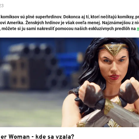
23
 komiksov sú plné superhrdinov. Dokonca aj tí, ktorí nečítajú komiksy,
ovi Amerika. Ženských hrdinov je však oveľa menej. Najznámejšou z n
i, môžete si ju sami nakresliť pomocou našich exkluzívnych predlôh na
m
er Woman - kde sa vzala?