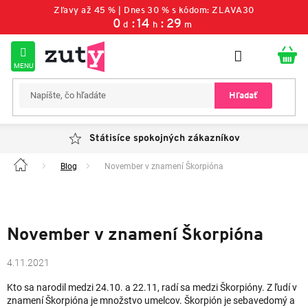
Prejsť
Zľavy až 45 % | Dnes 30 % s kódom: ZLAVA30
na
0
:
14
:
29
d
h
m
obsah
Hľadať
Státisíce spokojných zákazníkov
Blog
November v znamení Škorpióna
Domov
November v znamení Škorpióna
4.11.2021
Kto sa narodil medzi 24.10. a 22.11, radí sa medzi Škorpióny. Z ľudí v
znamení Škorpióna je množstvo umelcov. Škorpión je sebavedomý a