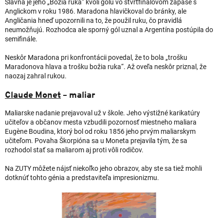
Slávna je jeho „Božia ruka“ kvôli gólu vo štvrťfinálovom zápase s
Anglickom v roku 1986. Maradona hlavičkoval do bránky, ale
Angličania hneď upozornili na to, že použil ruku, čo pravidlá
neumožňujú. Rozhodca ale sporný gól uznal a Argentína postúpila do
semifinále.
Neskôr Maradona pri konfrontácii povedal, že to bola „trošku
Maradonova hlava a trošku božia ruka“. Až oveľa neskôr priznal, že
naozaj zahral rukou.
Claude Monet
– maliar
Maliarske nadanie prejavoval už v škole. Jeho výstižné karikatúry
učiteľov a občanov mesta vzbudili pozornosť miestneho maliara
Eugène Boudina, ktorý bol od roku 1856 jeho prvým maliarskym
učiteľom. Povaha Škorpióna sa u Moneta prejavila tým, že sa
rozhodol stať sa maliarom aj proti vôli rodičov.
Na ZUTY môžete nájsť niekoľko jeho obrazov, aby ste sa tiež mohli
dotknúť tohto génia a predstaviteľa impresionizmu.