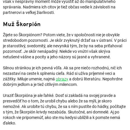
však v nesprávny moment môže vyústiť až do manipulatívneho
správania. Nadmiera ich citov je tiež občas vedie k závislosti na
partnerovi a veľkej žiarlivosti.
Muž Škorpión
Žijete so Škorpiónom? Potom viete, že v spoločnosti nie je obvykle
stredobodom pozornosti. Je skôr zvyknutý držať sa v ústraní. V práci
je starostlivý, svedomitý, ale nevyniká tým, že by na seba priťahoval
pozornosť. Je skôr nenápadný. Niekde vo vnútri však skrýva
netušené vášne a pocity a jeho názory sú jasné a vyhranené.
Silnou stránkou je ich pevná vôľa. Ak sa pre niečo rozhodnú, nič ich
nezastaví na ceste k splneniu cieľa. Rád si užíva príjemné veci a
zážitky. Miluje umenie, najmä
obrazy
a dobrú literatúru. Nepohrdne
dobrým jedlom a je tiež citlivým milencom.
Uraziť Škorpióna je ale ľahké. Dosť si zakladá na svojej pravde a
presvedčiť ho o tom, že urobil chybu alebo že sa mýli, je skoro
nemožné. Ak urobíte tú chybu, že sa s ním pustíte do hádky, počítajte
s tým, že Škorpión krivdy nezabúda. Skutočné, ani domnelé. Aj po
rokoch vie pripomenúť, ako ste mu kedysi ublížili a k pomste nemá
ďaleko.