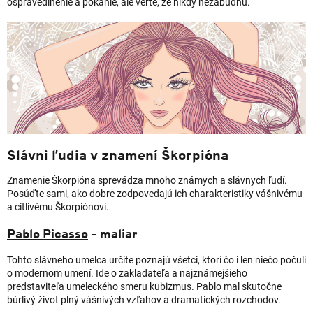
ospravedlnenie a pokánie, ale verte, že nikdy nezabudnú.
Slávni ľudia v znamení Škorpióna
Znamenie Škorpióna sprevádza mnoho známych a slávnych ľudí.
Posúďte sami, ako dobre zodpovedajú ich charakteristiky vášnivému
a citlivému Škorpiónovi.
Pablo Picasso
– maliar
Tohto slávneho umelca určite poznajú všetci, ktorí čo i len niečo počuli
o modernom umení. Ide o zakladateľa a najznámejšieho
predstaviteľa umeleckého smeru kubizmus. Pablo mal skutočne
búrlivý život plný vášnivých vzťahov a dramatických rozchodov.