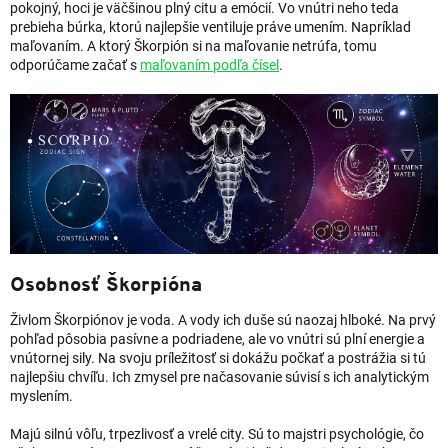
pokojný, hoci je väčšinou plný citu a emócií. Vo vnútri neho teda
prebieha búrka, ktorú najlepšie ventiluje práve umením. Napríklad
maľovaním. A ktorý Škorpión si na maľovanie netrúfa, tomu
odporúčame začať s
maľovaním podľa čísel
.
Osobnosť Škorpióna
Živlom Škorpiónov je voda. A vody ich duše sú naozaj hlboké. Na prvý
pohľad pôsobia pasívne a podriadene, ale vo vnútri sú plní energie a
vnútornej sily. Na svoju príležitosť si dokážu počkať a postrážia si tú
najlepšiu chvíľu. Ich zmysel pre načasovanie súvisí s ich analytickým
myslením.
Majú silnú vôľu, trpezlivosť a vrelé city. Sú to majstri psychológie, čo