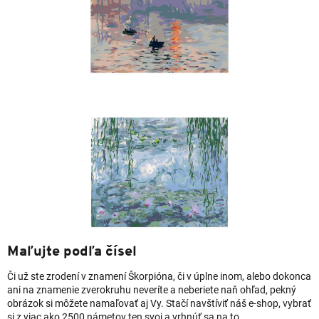
Maľujte podľa čísel
Či už ste zrodení v znamení Škorpióna, či v úplne inom, alebo dokonca
ani na znamenie zverokruhu neveríte a neberiete naň ohľad, pekný
obrázok si môžete namaľovať aj Vy. Stačí navštíviť náš e-shop, vybrať
si z viac ako 2500 námetov ten svoj a vrhnúť sa na to.