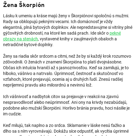
Žena Škorpión
Lásku k umeniu a kráse majú ženy v Škorpiónovi spoločnú s mužmi.
Rady sa obklopujú peknými vecami. Ich domácnosť je vždy
elegantná, plná bytových doplnkov. Ale nepredstavujme si vitríny plné
gýčovitých drobností, na ktoré len sadá prach. Ide skôr o
pekné
obrazy na stenách
, vystavené knihy v zaujímavých obaloch a
netradičné bytové doplnky.
Ženy sa riadia skôr srdcom a citmi, než že by si každý krok rozumovo
zdôvodnili. O ženách v znamení Škorpióna to platí dvojnásobne.
Občas ich intuícia hraničí až s jasnozrivosťou. Keď sa zamilujú, je to
hlboko, vášnivo a natrvalo. Úprimnosť, čestnosť a skutočnosť vo
vzťahoch, ktoré prejavujú, ocenia aj u druhých ľudí. Znesú radšej
nepríjemnú pravdu ako milosrdnú a nevinnú lož.
Ich vášnivosť a nadbytok citov sa prejavuje v reakcii na zjavnú
nespravodlivosť alebo neúprimnosť. Ani ony na krivdy nezabúdajú,
podobne ako mužskí Škorpióni. Horlivo bránia pravdu, hoci násilie je
im cudzie.
Keď milujú, tak naplno a zo srdca. Sklamanie v láske nesú ťažko a
dlho sa s ním vyrovnávajú. Dokážu síce odpustiť, ak vycítia úprimné