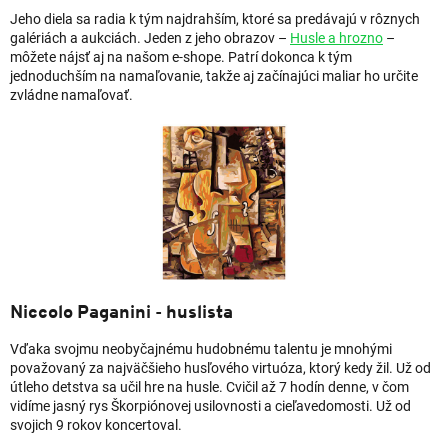
Jeho diela sa radia k tým najdrahším, ktoré sa predávajú v rôznych
galériách a aukciách. Jeden z jeho obrazov –
Husle a hrozno
–
môžete nájsť aj na našom e-shope. Patrí dokonca k tým
jednoduchším na namaľovanie, takže aj začínajúci maliar ho určite
zvládne namaľovať.
Niccolo Paganini - huslista
Vďaka svojmu neobyčajnému hudobnému talentu je mnohými
považovaný za najväčšieho husľového virtuóza, ktorý kedy žil. Už od
útleho detstva sa učil hre na husle. Cvičil až 7 hodín denne, v čom
vidíme jasný rys Škorpiónovej usilovnosti a cieľavedomosti. Už od
svojich 9 rokov koncertoval.