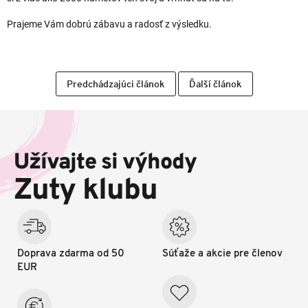
Prajeme Vám dobrú zábavu a radosť z výsledku.
Predchádzajúci článok
Ďalší článok
Z
á
p
Užívajte si výhody
ä
t
Zuty klubu
i
e
Doprava zdarma od 50
Súťaže a akcie pre členov
EUR