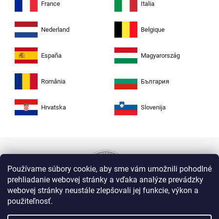
France
Italia
Nederland
Belgique
España
Magyarország
România
България
Hrvatska
Slovenija
Používame súbory cookie, aby sme vám umožnili pohodlné
prehliadanie webovej stránky a vďaka analýze prevádzky
webovej stránky neustále zlepšovali jej funkcie, výkon a
použiteľnosť.
Nakupujte na Zuty bezpečne a bez obáv. Vďaka