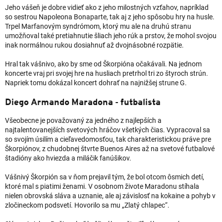
Jeho vášeň je dobre vidieť ako z jeho milostných vzťahov, napríklad
so sestrou Napoleona Bonaparte, tak aj z jeho spôsobu hry na husle.
Trpel Marfanovým syndrómom, ktorý mu ale na druhú stranu
umožňoval také pretiahnutie šliach jeho rúk a prstov, že mohol svojou
inak normálnou rukou dosiahnuť až dvojnásobné rozpätie.
Hral tak vášnivo, ako by sme od Škorpióna očakávali. Na jednom
koncerte vraj pri svojej hre na husliach pretrhol tri zo štyroch strún.
Napriek tomu dokázal koncert dohrať na najnižšej strune G.
Diego Armando Maradona - futbalista
Všeobecne je považovaný za jedného z najlepších a
najtalentovanejších svetových hráčov všetkých čias. Vypracoval sa
so svojím úsilím a cieľavedomosťou, tak charakteristickou práve pre
Škorpiónov, z chudobnej štvrte Buenos Aires až na svetové futbalové
štadióny ako hviezda a miláčik fanúšikov.
Vášnivý Škorpión sa v ňom prejavil tým, že bol otcom ôsmich detí,
ktoré mal s piatimi ženami. V osobnom živote Maradonu stíhala
nielen obrovská sláva a uznanie, ale aj závislosť na kokaine a pohyb v
zločineckom podsvetí. Hovorilo sa mu „Zlatý chlapec“.